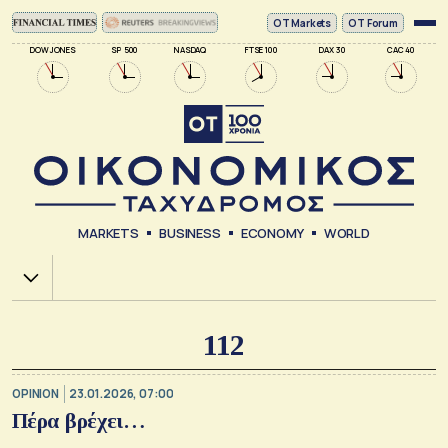
ΟΤ Markets
OT Forum
DOW JONES
SP 500
NASDAQ
FTSE 100
DAX 30
CAC 40
MARKETS
BUSINESS
ECONOMY
WORLD
Χ.Α.
112
OPINION
23.01.2026, 07:00
Πέρα βρέχει…