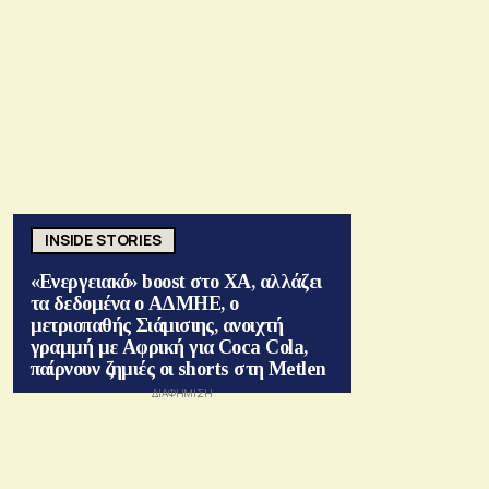
INSIDE STORIES
«Ενεργειακό» boost στο ΧΑ, αλλάζει
τα δεδομένα ο ΑΔΜΗΕ, ο
μετριοπαθής Σιάμισιης, ανοιχτή
γραμμή με Αφρική για Coca Cola,
παίρνουν ζημιές οι shorts στη Metlen