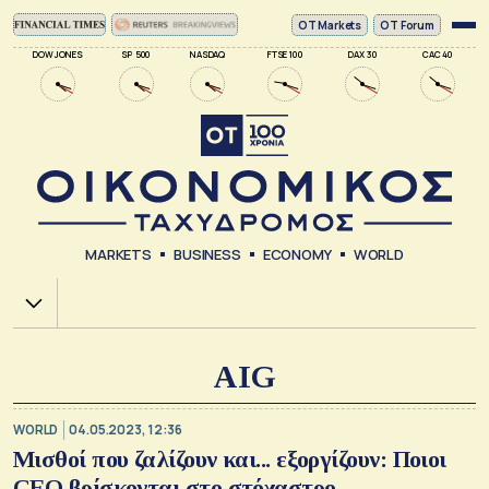
ΟΤ Markets
OT Forum
DOW JONES
SP 500
NASDAQ
FTSE 100
DAX 30
CAC 40
MARKETS
BUSINESS
ECONOMY
WORLD
Χ.Α.
AIG
WORLD
04.05.2023, 12:36
Μισθοί που ζαλίζουν και... εξοργίζουν: Ποιοι
CEO βρίσκονται στο στόχαστρο