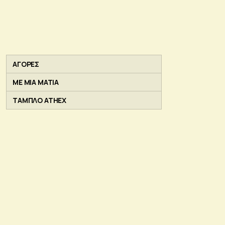
ΑΓΟΡΕΣ
ΜΕ ΜΙΑ ΜΑΤΙΑ
ΤΑΜΠΛΟ ATHEX