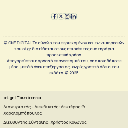
© ONE DIGITAL Το σύνολο του περιεχομένου και των υπηρεσιών
του ot.gr διατίθεται στους επισκέπτες αυστηρά για
προσωπική χρήση.
Απαγορεύεται η χρήση ή επανεκπομπή του, σε οποιοδήποτε
μέσο, μετά ή άνευ επεξεργασίας, χωρίς γραπτή άδεια του
εκδότη. © 2025
ot.gr | Ταυτότητα
Διαχειριστής - Διευθυντής: Λευτέρης Θ.
Χαραλαμπόπουλος
Διευθυντής Σύνταξης: Χρήστος Κολώνας