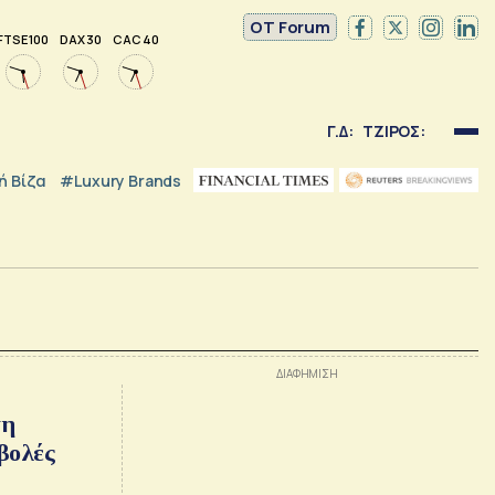
OT Forum
FTSE 100
DAX 30
CAC 40
Γ.Δ:
ΤΖΙΡΟΣ:
 Βίζα
#luxury Brands
τη
βολές