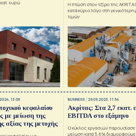
εκατ. ευρώ
Η πτώση στον τζίρο της AKRITA
κατά κύριο λόγο στη γενικότερη
τιμών
2024, 13:09
BUSINESS
29.09.2023, 17:54
τοχικού κεφαλαίου
Ακρίτας: Στα 2,7 εκατ. 
ς με μείωση της
EBITDA στο εξάμηνο
ς αξίας της μετοχής
Ο κύκλος εργασιών παρουσίασε
μείωση κατά 5,6% διαμορφούμε
κού κεφαλαίου με