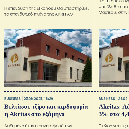
Το αίτημα δια
υπεβλήθη από τ
Η επένδυση της Elikonos 3 θα υποστηρίξει
Μαρτίου, στην
το επενδυτικό πλάνο της AKRITAS
BUSINESS
23.09.2025, 18:29
BUSINESS
29.04.
Βελτίωσε τζίρο και κερδοφορία
Akritas: 
η Akritas στο εξάμηνο
3% στα 4,4
Αυξημένη ήταν η συνεισφορά των
Πτώση για τις 