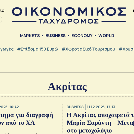
AQ
MARKETS
BUSINESS
ECONOMY
WORLD
γωγές
#Επίδομα 150 Ευρώ
#Χωροταξικό Τουρισμού
#Χρυσή
Ακρίτας
2026, 16:42
BUSINESS
11.12.2025, 17:13
ίτημα για διαγραφή
Η Ακρίτας αποχαιρετά 
ών από το ΧΑ
Μαρία Σαράντη – Μετα
στο μετοχολόγιο