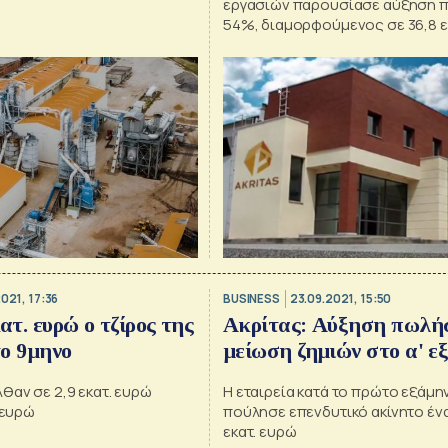
εργασιών παρουσίασε αύξηση 
54%, διαμορφούμενος σε 36,8 ε
έναντι 23,9 εκατ. ευρώ κατά την
προηγούμενη χρήση
2021, 17:36
BUSINESS
23.09.2021, 15:50
ατ. ευρώ ο τζίρος της
Ακρίτας: Αύξηση πωλή
ο 9μηνο
μείωση ζημιών στο α' ε
θαν σε 2,9 εκατ. ευρώ
Η εταιρεία κατά το πρώτο εξάμ
 ευρώ
πούλησε επενδυτικό ακίνητο ένα
εκατ. ευρώ