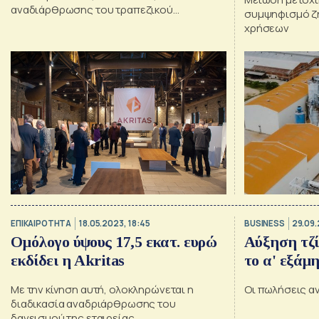
αναδιάρθρωσης του τραπεζικού
συμψηφισμό ζ
δανεισμού
χρήσεων
ΕΠΙΚΑΙΡΟΤΗΤΑ
18.05.2023, 18:45
BUSINESS
29.09.
Ομόλογο ύψους 17,5 εκατ. ευρώ
Αύξηση τζί
εκδίδει η Akritas
το α' εξάμη
Με την κίνηση αυτή, ολοκληρώνεται η
Οι πωλήσεις αν
διαδικασία αναδριάρθρωσης του
δανεισμού της εταιρείας