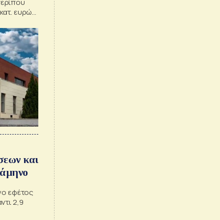
περίπου
κατ. ευρώ
σεων και
ξάμηνο
ηνο εφέτος
ντι 2,9