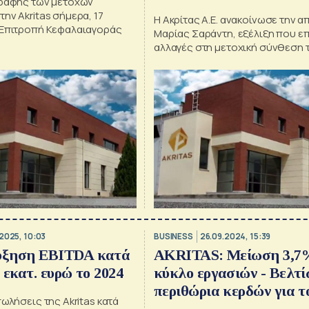
γραφής των μετοχών
ην Akritas σήμερα, 17
Η Ακρίτας Α.Ε. ανακοίνωσε την α
 Επιτροπή Κεφαλαιαγοράς
Μαρίας Σαράντη, εξέλιξη που ε
αλλαγές στη μετοχική σύνθεση 
εταιρείας
2025, 10:03
BUSINESS
26.09.2024, 15:39
Αύξηση EBITDA κατά
AKRITAS: Μείωση 3,7
 εκατ. ευρώ το 2024
κύκλο εργασιών - Βελτ
περιθώρια κερδών για το
πωλήσεις της Akritas κατά
εξάμηνο