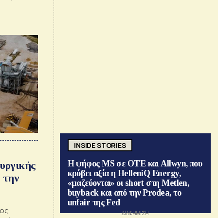
INSIDE STORIES
Η ψήφος MS σε ΟΤΕ και Allwyn, που
ουργικής
κρύβει αξία η HelleniQ Energy,
 την
«μαζεύονται» οι short στη Metlen,
buyback και από την Prodea, το
unfair της Fed
λος