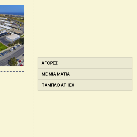
ΑΓΟΡΕΣ
ΜΕ ΜΙΑ ΜΑΤΙΑ
ΤΑΜΠΛΟ ATHEX