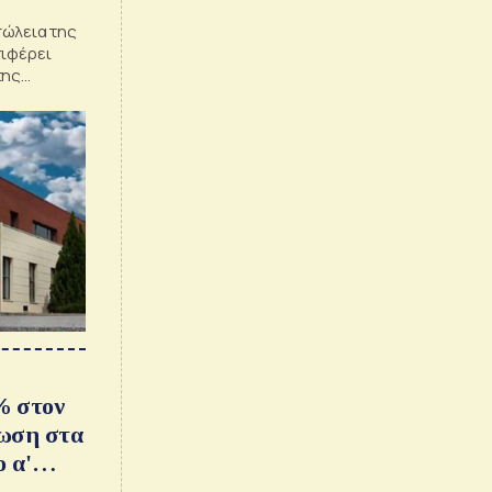
πώλεια της
πιφέρει
της
% στον
ίωση στα
 α'