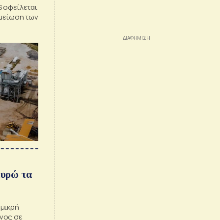
S οφείλεται
 μείωση των
ευρώ τα
 μικρή
νος σε