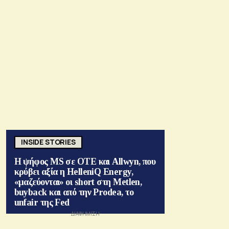
INSIDE STORIES
Η ψήφος MS σε ΟΤΕ και Allwyn, που
κρύβει αξία η HelleniQ Energy,
«μαζεύονται» οι short στη Metlen,
buyback και από την Prodea, το
unfair της Fed