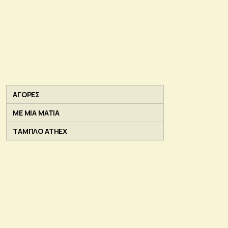
ΑΓΟΡΕΣ
ΜΕ ΜΙΑ ΜΑΤΙΑ
ΤΑΜΠΛΟ ATHEX