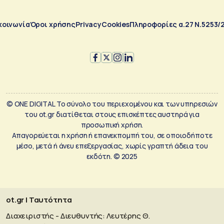
κοινωνία
Όροι χρήσης
Privacy
Cookies
Πληροφορίες α.27 Ν.5253/
© ONE DIGITAL Το σύνολο του περιεχομένου και των υπηρεσιών
του ot.gr διατίθεται στους επισκέπτες αυστηρά για
προσωπική χρήση.
Απαγορεύεται η χρήση ή επανεκπομπή του, σε οποιοδήποτε
μέσο, μετά ή άνευ επεξεργασίας, χωρίς γραπτή άδεια του
εκδότη. © 2025
ot.gr | Ταυτότητα
Διαχειριστής - Διευθυντής: Λευτέρης Θ.