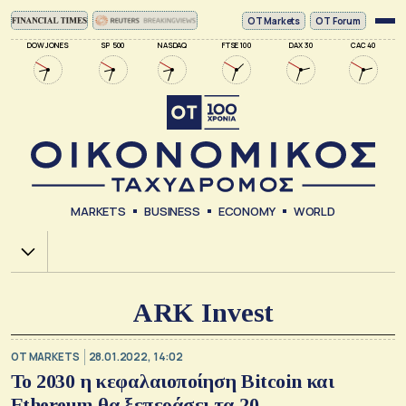
ΟΤ Markets
OT Forum
DOW JONES
SP 500
NASDAQ
FTSE 100
DAX 30
CAC 40
MARKETS
BUSINESS
ECONOMY
WORLD
Χ.Α.
ARK Invest
OT MARKETS
28.01.2022, 14:02
Το 2030 η κεφαλαιοποίηση Bitcoin και
Ethereum θα ξεπεράσει τα 20