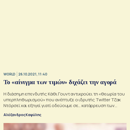
WORLD
26.10.2021, 11:40
Το «αίνιγμα των τιμών» διχάζει την αγορά
Η διάσημη επενδυτής Κάθι Γουντ αντικρούει τη «θεωρία του
υπερπληθωρισμού» που ανέπτυξε ο ιδρυτής Twitter Τζακ
Ντόρσεϊ και εξηγεί γιατί οδεύουμε σε... κατάρρευση των
τιμών
Αλέξανδρος Καψύλης