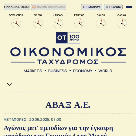
ΟΤ Markets
OT Forum
DOW JONES
SP 500
NASDAQ
FTSE 100
DAX 30
CAC 40
MARKETS
BUSINESS
ECONOMY
WORLD
Χ.Α.
ΑΒΑΞ Α.Ε.
ΜΕΤΑΦΟΡΕΣ
20.06.2025, 07:00
Αγώνας μετ' εμποδίων για την έγκαιρη
παράδοση της Γραμμής 4 του Μετρό