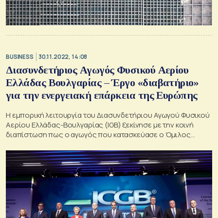
BUSINESS
30.11.2022, 14:08
Διασυνδετήριος Αγωγός Φυσικού Αερίου
Ελλάδας Βουλγαρίας – Έργο «διαβατήριο»
για την ενεργειακή επάρκεια της Ευρώπης
Η εμπορική λειτουργία του Διασυνδετήριου Αγωγού Φυσικού
Αερίου Ελλάδας-Βουλγαρίας (IGB) ξεκίνησε με την κοινή
διαπίστωση πως ο αγωγός που κατασκεύασε ο Όμιλος
ΑΒΑΞ, ενισχύει την ενεργειακή επάρκεια και ασφάλεια για
όλες τις διασυνδεδεμένες χώρες και αλλάζει τον ενεργειακό
χάρτη της περιοχής