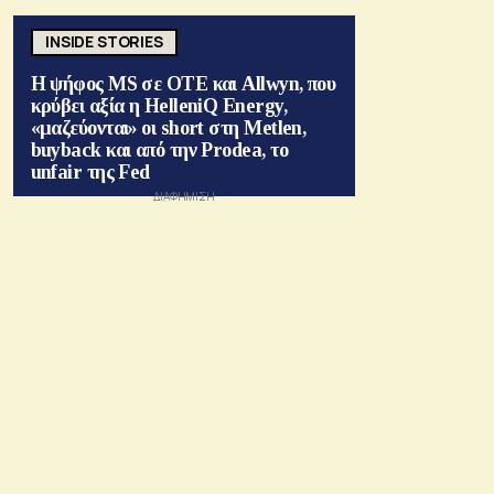
INSIDE STORIES
Η ψήφος MS σε ΟΤΕ και Allwyn, που
κρύβει αξία η HelleniQ Energy,
«μαζεύονται» οι short στη Metlen,
buyback και από την Prodea, το
unfair της Fed