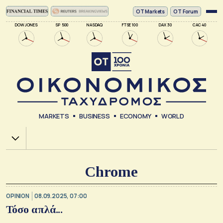
ΟΤ Markets
OT Forum
DOW JONES
SP 500
NASDAQ
FTSE 100
DAX 30
CAC 40
MARKETS
BUSINESS
ECONOMY
WORLD
Χ.Α.
Chrome
OPINION
08.09.2025, 07:00
Τόσο απλά...