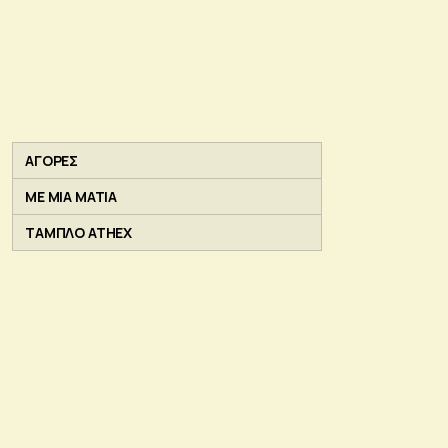
ΑΓΟΡΕΣ
ΜΕ ΜΙΑ ΜΑΤΙΑ
ΤΑΜΠΛΟ ATHEX