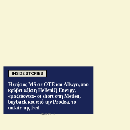
INSIDE STORIES
Η ψήφος MS σε ΟΤΕ και Allwyn, που
κρύβει αξία η HelleniQ Energy,
«μαζεύονται» οι short στη Metlen,
buyback και από την Prodea, το
unfair της Fed