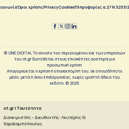
κοινωνία
Όροι χρήσης
Privacy
Cookies
Πληροφορίες α.27 Ν.5253/
© ONE DIGITAL Το σύνολο του περιεχομένου και των υπηρεσιών
του ot.gr διατίθεται στους επισκέπτες αυστηρά για
προσωπική χρήση.
Απαγορεύεται η χρήση ή επανεκπομπή του, σε οποιοδήποτε
μέσο, μετά ή άνευ επεξεργασίας, χωρίς γραπτή άδεια του
εκδότη. © 2025
ot.gr | Ταυτότητα
Διαχειριστής - Διευθυντής: Λευτέρης Θ.
Χαραλαμπόπουλος