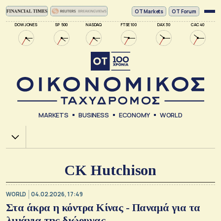
ΟΤ Markets
OT Forum
DOW JONES
SP 500
NASDAQ
FTSE 100
DAX 30
CAC 40
MARKETS
BUSINESS
ECONOMY
WORLD
Χ.Α.
CK Hutchison
WORLD
04.02.2026, 17:49
Στα άκρα η κόντρα Κίνας - Παναμά για τα
λιμάνια της διώρυγας