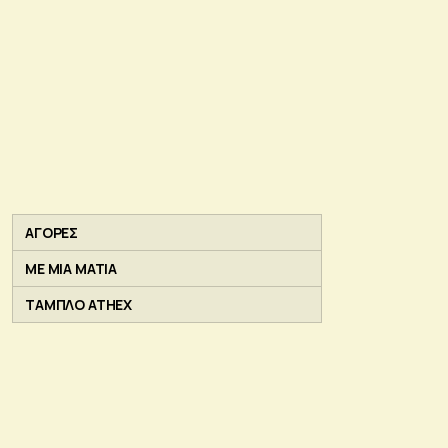
ΑΓΟΡΕΣ
ΜΕ ΜΙΑ ΜΑΤΙΑ
ΤΑΜΠΛΟ ATHEX