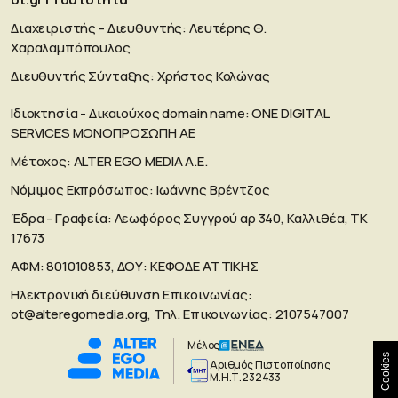
Διαχειριστής - Διευθυντής: Λευτέρης Θ.
Χαραλαμπόπουλος
Διευθυντής Σύνταξης: Χρήστος Κολώνας
Ιδιοκτησία - Δικαιούχος domain name: ΟΝΕ DIGITAL
SERVICES MONOΠΡΟΣΩΠΗ ΑΕ
Μέτοχος: ALTER EGO MEDIA A.E.
Νόμιμος Εκπρόσωπος: Ιωάννης Βρέντζος
Έδρα - Γραφεία: Λεωφόρος Συγγρού αρ 340, Καλλιθέα, ΤΚ
17673
ΑΦΜ: 801010853, ΔΟΥ: ΚΕΦΟΔΕ ΑΤΤΙΚΗΣ
Ηλεκτρονική διεύθυνση Επικοινωνίας:
ot@alteregomedia.org
, Τηλ. Επικοινωνίας: 2107547007
Μέλος
Cookies
Aριθμός Πιστοποίησης
Μ.Η.Τ.232433