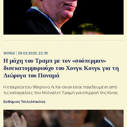
WORLD
28.02.2025, 22:35
Η μάχη του Τραμπ με τον «σούπερμαν»
δισεκατομμυριούχο του Χονγκ Κονγκ για τη
Διώρυγα του Παναμά
Η εταιρεία του 96χρονο Λι Κα-σινγκ είναι παγιδευμένη από
τις καταγγελίες του Ντόναλντ Τραμπ για επιρροή της Κίνας
Ευθύμιος Τσιλιόπουλος