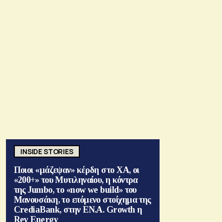
INSIDE STORIES
Ποιοι «μάζεψαν» κέρδη στο ΧΑ, οι
«200+» του Μυτιληναίου, η κόντρα
της Jumbo, το «now we build» του
Μανουσάκη, το επόμενο στοίχημα της
CrediaBank, στην ΕΝ.Α. Growth η
Rev Energy