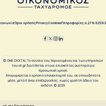
κοινωνία
Όροι χρήσης
Privacy
Cookies
Πληροφορίες α.27 Ν.5253/
© ONE DIGITAL Το σύνολο του περιεχομένου και των υπηρεσιών
του ot.gr διατίθεται στους επισκέπτες αυστηρά για
προσωπική χρήση.
Απαγορεύεται η χρήση ή επανεκπομπή του, σε οποιοδήποτε
μέσο, μετά ή άνευ επεξεργασίας, χωρίς γραπτή άδεια του
εκδότη. © 2025
ot.gr | Ταυτότητα