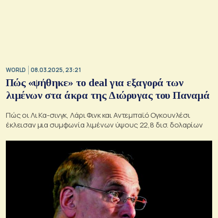
WORLD
08.03.2025, 23:21
Πώς «ψήθηκε» το deal για εξαγορά των
λιμένων στα άκρα της Διώρυγας του Παναμά
Πώς οι Λι Κα-σινγκ, Λάρι Φινκ και Αντεμπαϊό Ογκουνλέσι
έκλεισαν μια συμφωνία λιμένων ύψους 22,8 δισ. δολαρίων