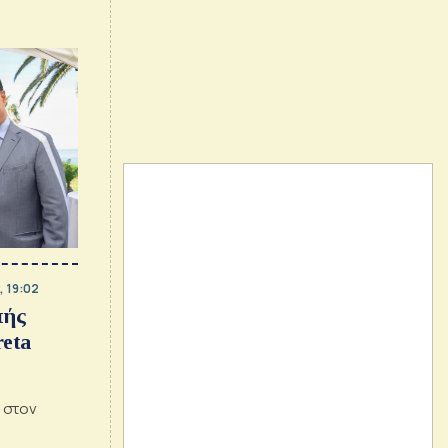
management
, 19:02
πής
eta
 στον