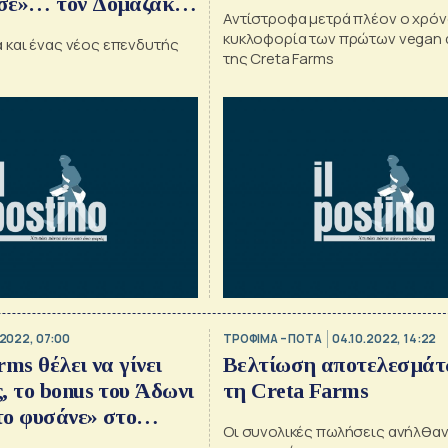
σε»… τον Δομαζάκη
Αντίστροφα μετρά πλέον ο χρόνο
ιρο (;) μποϊκοτάζ
κυκλοφορία των πρώτων vegan 
 και ένας νέος επενδυτής
της Creta Farms
.2022, 07:00
ΤΡΟΦΙΜΑ – ΠΟΤΑ
04.10.2022, 14:22
ms θέλει να γίνει
Βελτίωση αποτελεσμάτ
, το bonus του Άδωνι
τη Creta Farms
«το φυσάνε» στο
Οι συνολικές πωλήσεις ανήλθαν