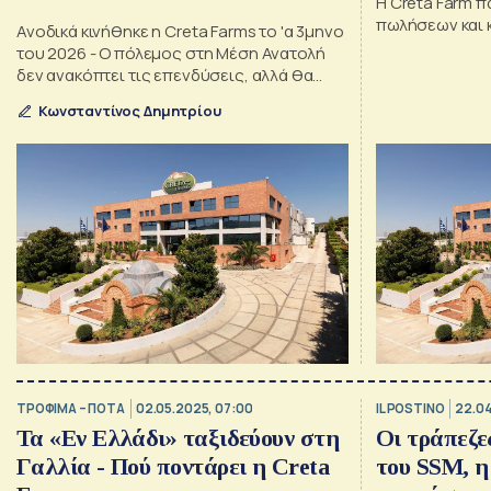
Η Creta Farm 
πωλήσεων και 
Ανοδικά κινήθηκε η Creta Farms το 'α 3μηνο
του 2026 - Ο πόλεμος στη Μέση Ανατολή
δεν ανακόπτει τις επενδύσεις, αλλά θα
φέρει ανατιμήσεις
Κωνσταντίνος Δημητρίου
ΤΡΟΦΙΜΑ – ΠΟΤΑ
02.05.2025, 07:00
IL POSTINO
22.04
Τα «Εν Ελλάδι» ταξιδεύουν στη
Οι τράπεζε
Γαλλία - Πού ποντάρει η Creta
του SSM, η