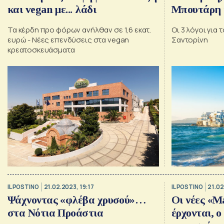
και vegan με... λάδι
Μπουτάρη 
της Creta 
Τα κέρδη προ φόρων ανήλθαν σε 1,6 εκατ.
Οι 3 λόγοι για 
ευρώ - Νέες επενδύσεις στα vegan
Σαντορίνη
κρεατοσκευάσματα
IL POSTINO
21.02.2023, 19:17
IL POSTINO
21.02
Ψάχνοντας «φλέβα χρυσού»…
Οι νέες «M
στα Νότια Προάστια
έρχονται, ο