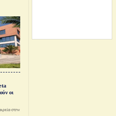
eta
ούν οι
αιρεία στην