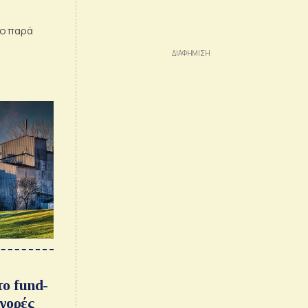
το παρά
το fund-
γορές