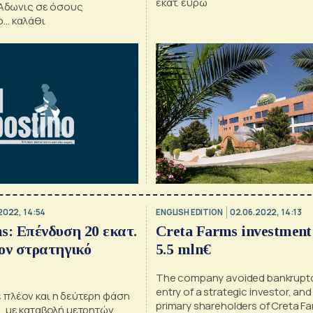
εκατ. ευρώ
 Άδωνις σε όσους
ο… καλάθι
2022, 14:54
ENGLISH EDITION
02.06.2022, 14:13
s: Επένδυση 20 εκατ.
Creta Farms investment 
ον στρατηγικό
5.5 mln€
The company avoided bankruptc
entry of a strategic investor, and
πλέον και η δεύτερη φάση
primary shareholders of Creta Fa
, με καταβολή μετρητών