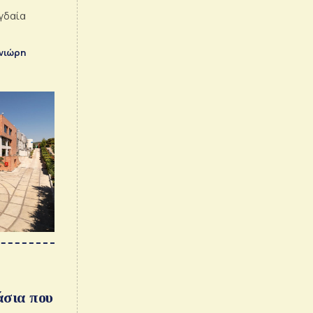
αγδαία
ινιώρη
άσια που