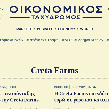
AQ
MARKETS
BUSINESS
ECONOMY
WORLD
τήριο Αθηνών
#Ντόναλντ Τραμπ
#ΔΕΘ
#Morgan Stanley
#
Creta Farms
2025, 07:00
BUSINESS
06.08.2025, 07:46
... ανασύνταξης
Η Creta Farms επενδύει 
στην Creta Farms
ευρώ σε γύρο και κατεψ