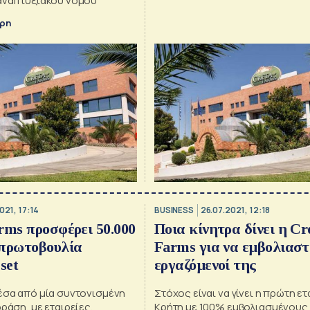
 αναπτυξιακού νόμου
αρη
021, 17:14
BUSINESS
26.07.2021, 12:18
rms προσφέρει 50.000
Ποια κίνητρα δίνει η Cr
 πρωτοβουλία
Farms για να εμβολιαστ
set
εργαζόμενοί της
μέσα από μία συντονισμένη
Στόχος είναι να γίνει η πρώτη ετ
δράση, με εταιρείες,
Κρήτη με 100% εμβολιασμένους