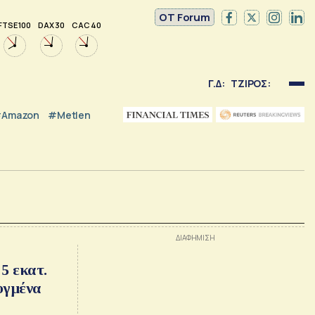
OT Forum
FTSE 100
DAX 30
CAC 40
Γ.Δ:
ΤΖΙΡΟΣ:
Amazon
#Metlen
5 εκατ.
υγμένα