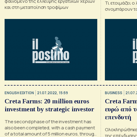
φαινόμενο της έλλειψης εργατικών χεριών
Τι ετοιμάζει ο
και στη μεταποίηση τροφίμων
σνομπάρουν τ
ENGLISH EDITION
21.07.2022, 15:59
BUSINESS
21.07.
Creta Farms: 20 million euros
Creta Farm
investment by strategic investor
ευρώ από τ
επενδυτή
The second phase of the investment has
also been completed, with a cash payment
Ολοκληρώθηκε 
of a total amount of 5 million euros, through
της επένδυσης