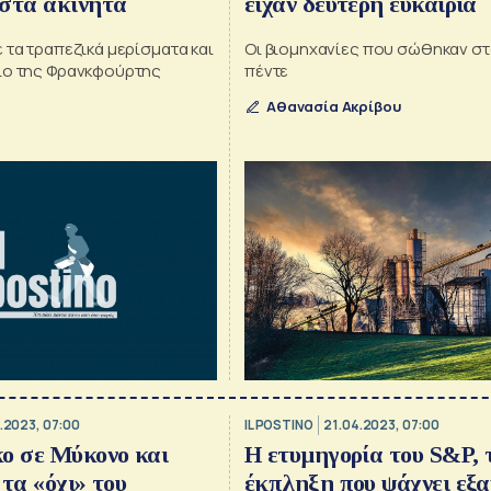
στα ακίνητα
είχαν δεύτερη ευκαιρία
 τα τραπεζικά μερίσματα και
Οι βιομηχανίες που σώθηκαν σ
ιο της Φρανκφούρτης
πέντε
Αθανασία Ακρίβου
.2023, 07:00
IL POSTINO
21.04.2023, 07:00
ο σε Μύκονο και
Η ετυμηγορία του S&P, 
 τα «όχι» του
έκπληξη που ψάχνει εξα