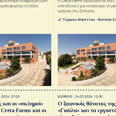
παρουσίασε ελαφρά μείωση
Η Creta Farms προχωρά σε νέες
κερδοφορίας το 2024
επενδύσεις για να καλύψει τη ρ
αύξηση της ζήτησης
Γιώργος Μανέττας - Νατάσα Σ
.2024, 07:00
BUSINESS
24.03.2024, 12:00
ς και οι «σκληροί»
Ο ξαφνικός θάνατος της
 Creta Farms και οι
«Γιούλα» και τα εργοστ