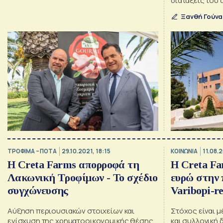
διατάξεις του
Ξανθή Γούν
ΤΡΟΦΙΜΑ – ΠΟΤΑ
29.10.2021, 18:15
ΚΟΙΝΩΝΙΑ
11.08.2
Η Creta Farms απορροφά τη
Η Creta Fa
Λακωνική Τροφίμων - Το σχέδιο
ευρώ στην
συγχώνευσης
Varibopi-re
Αύξηση περιουσιακών στοιχείων και
Στόχος είναι 
ενίσχυση της χρηματοοικονομικής θέσης
και συλλογική 