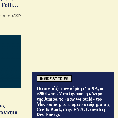
 Folli
ρία του S&P
INSIDE STORIES
Ποιοι «μάζεψαν» κέρδη στο ΧΑ, οι
«200+» του Μυτιληναίου, η κόντρα
της Jumbo, το «now we build» του
Μανουσάκη, το επόμενο στοίχημα της
ος
CrediaBank, στην ΕΝ.Α. Growth η
κανισμό
Rev Energy