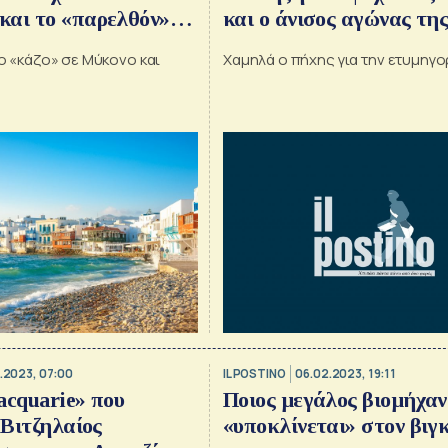
και το «παρελθόν»
και ο άνισος αγώνας της
Farms
Follie
το «κάζο» σε Μύκονο και
Χαμηλά ο πήχης για την ετυμηγο
.2023, 07:00
IL POSTINO
06.02.2023, 19:11
acquarie» που
Ποιος μεγάλος βιομήχαν
 Βιτζηλαίος
«υποκλίνεται» στον βιγ