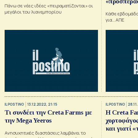
«προσπέρα
Πάνω σε νέες ιδέες «πειραματίζονται» οι
και το άσφα
μεγάλοι του λιανεμπορίου
Κάθε εβδομάδα
για… ΑΠΕ
IL POSTINO
13.12.2022, 21:15
IL POSTINO
28.11
Τι συνδέει την Creta Farms με
H Creta Far
την Mega Yeeros
χορτοφάγος
και γιατί 
Ανησυχητικές διαστάσεις λαμβάνει το
Θριάσιο