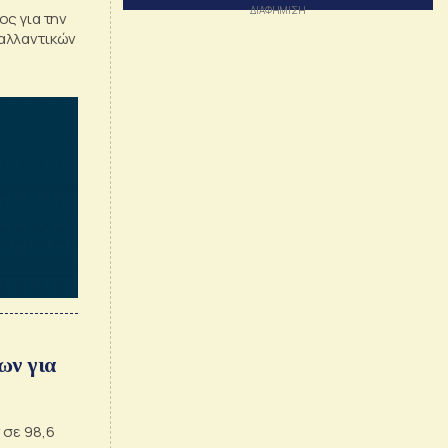
ς για την
αλλαντικών
ων για
 σε 98,6