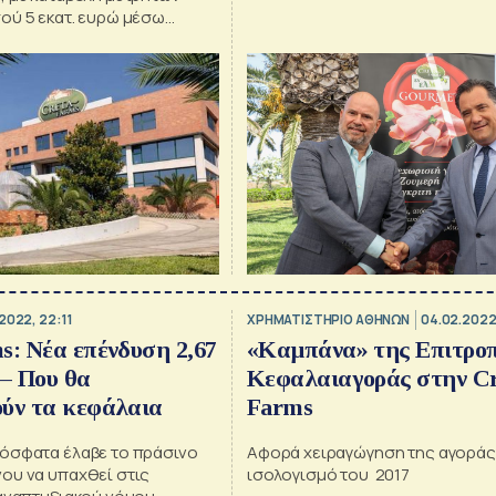
siblings, were at odds over is 
ού 5 εκατ. ευρώ μέσω
and ownership.
σης του μετοχικού
2022, 22:11
XΡΗΜΑΤΙΣΤΗΡΙΟ ΑΘΗΝΩΝ
04.02.2022
s: Νέα επένδυση 2,67
«Καμπάνα» της Επιτρο
 – Που θα
Κεφαλαιαγοράς στην Cr
ύν τα κεφάλαια
Farms
όσφατα έλαβε το πράσινο
Αφορά χειραγώγηση της αγοράς
ου να υπαχθεί στις
ισολογισμό του 2017