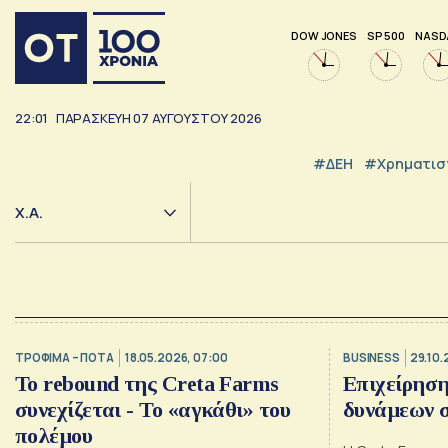
DOW JONES
SP 500
NASD
22:01
ΠΑΡΑΣΚΕΥΗ
07
ΑΥΓΟΥΣΤΟΥ
2026
#ΔΕΗ
#Χρηματισ
Χ.Α.
ΤΡΟΦΙΜΑ – ΠΟΤΑ
18.05.2026, 07:00
BUSINESS
29.10.
Το rebound της Creta Farms
Επιχείρηση
συνεχίζεται - Το «αγκάθι» του
δυνάμεων 
πολέμου