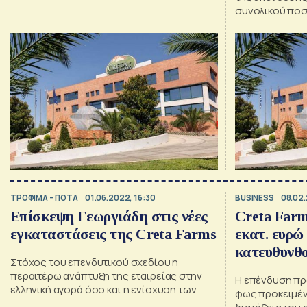
an equal increase in share capital
συνολικού ποσ
ισόποσης αύξη
κεφαλαίου
ΤΡΟΦΙΜΑ – ΠΟΤΑ
01.06.2022, 16:30
BUSINESS
08.02.
Επίσκεψη Γεωργιάδη στις νέες
Creta Farm
εγκαταστάσεις της Creta Farms
εκατ. ευρώ
κατευθυνθο
Στόχος του επενδυτικού σχεδίου η
περαιτέρω ανάπτυξη της εταιρείας στην
Η επένδυση πρ
ελληνική αγορά όσο και η ενίσχυση των
φως προκειμέν
εξαγωγών