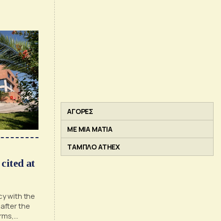
ΑΓΟΡΕΣ
ΜΕ ΜΙΑ ΜΑΤΙΑ
ΤΑΜΠΛΟ ATHEX
cited at
y with the
 after the
rms,