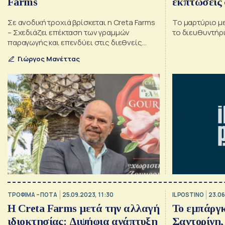
Farms
εκπτώσεις 
Σε ανοδική τροχιά βρίσκεται η Creta Farms
Το μαρτύριο με
– Σχεδιάζει επέκταση των γραμμών
το διευθυντήρ
παραγωγής και επενδύει στις διεθνείς
πωλήσεις – Στο μενού και εξαγορές
Γιώργος Μανέττας
ΤΡΟΦΙΜΑ – ΠΟΤΑ
25.09.2023, 11:30
IL POSTINO
23.06
Η Creta Farms μετά την αλλαγή
Το εμπάργκ
ιδιοκτησίας: Διψήφια ανάπτυξη
Σαντορίνη,