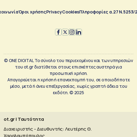
κοινωνία
Όροι χρήσης
Privacy
Cookies
Πληροφορίες α.27 Ν.5253/
© ONE DIGITAL Το σύνολο του περιεχομένου και των υπηρεσιών
του ot.gr διατίθεται στους επισκέπτες αυστηρά για
προσωπική χρήση.
Απαγορεύεται η χρήση ή επανεκπομπή του, σε οποιοδήποτε
μέσο, μετά ή άνευ επεξεργασίας, χωρίς γραπτή άδεια του
εκδότη. © 2025
ot.gr | Ταυτότητα
Διαχειριστής - Διευθυντής: Λευτέρης Θ.
Χαραλαμπόπουλος