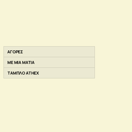
ΑΓΟΡΕΣ
ΜΕ ΜΙΑ ΜΑΤΙΑ
ΤΑΜΠΛΟ ATHEX