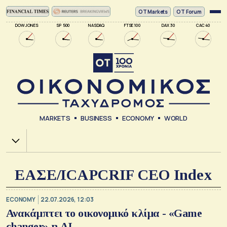
ΟΤ Markets
OT Forum
DOW JONES
SP 500
NASDAQ
FTSE 100
DAX 30
CAC 40
MARKETS
BUSINESS
ECONOMY
WORLD
Χ.Α.
ΕΑΣΕ/ICAPCRIF CEO Index
ECONOMY
22.07.2026, 12:03
Ανακάμπτει το οικονομικό κλίμα - «Game
changer» η AI