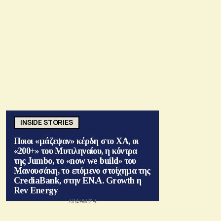
INSIDE STORIES
Ποιοι «μάζεψαν» κέρδη στο ΧΑ, οι
«200+» του Μυτιληναίου, η κόντρα
της Jumbo, το «now we build» του
Μανουσάκη, το επόμενο στοίχημα της
CrediaBank, στην ΕΝ.Α. Growth η
Rev Energy