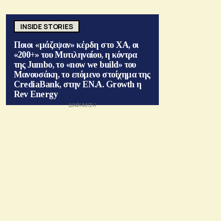
INSIDE STORIES
Ποιοι «μάζεψαν» κέρδη στο ΧΑ, οι
«200+» του Μυτιληναίου, η κόντρα
της Jumbo, το «now we build» του
Μανουσάκη, το επόμενο στοίχημα της
CrediaBank, στην ΕΝ.Α. Growth η
Rev Energy