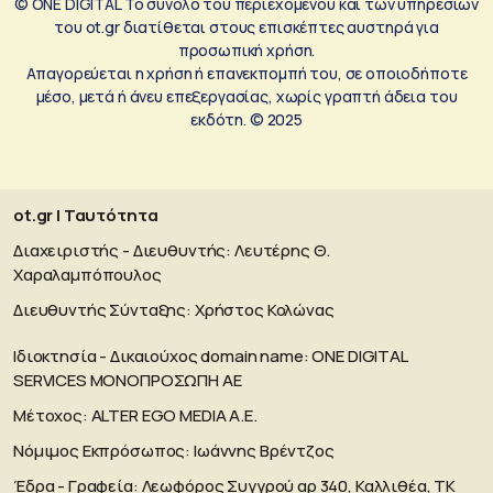
© ONE DIGITAL Το σύνολο του περιεχομένου και των υπηρεσιών
του ot.gr διατίθεται στους επισκέπτες αυστηρά για
προσωπική χρήση.
Απαγορεύεται η χρήση ή επανεκπομπή του, σε οποιοδήποτε
μέσο, μετά ή άνευ επεξεργασίας, χωρίς γραπτή άδεια του
εκδότη. © 2025
ot.gr | Ταυτότητα
Διαχειριστής - Διευθυντής: Λευτέρης Θ.
Χαραλαμπόπουλος
Διευθυντής Σύνταξης: Χρήστος Κολώνας
Ιδιοκτησία - Δικαιούχος domain name: ΟΝΕ DIGITAL
SERVICES MONOΠΡΟΣΩΠΗ ΑΕ
Μέτοχος: ALTER EGO MEDIA A.E.
Νόμιμος Εκπρόσωπος: Ιωάννης Βρέντζος
Έδρα - Γραφεία: Λεωφόρος Συγγρού αρ 340, Καλλιθέα, ΤΚ