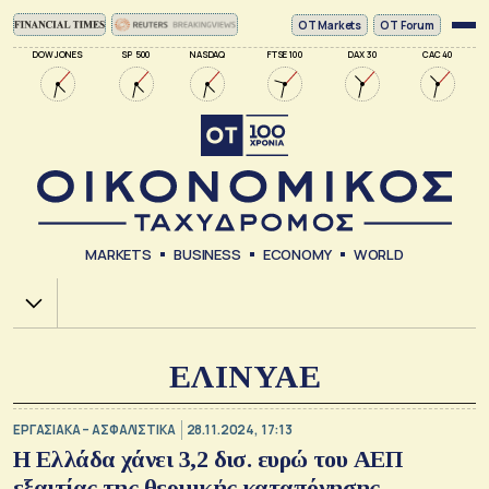
ΟΤ Markets
OT Forum
DOW JONES
SP 500
NASDAQ
FTSE 100
DAX 30
CAC 40
MARKETS
BUSINESS
ECONOMY
WORLD
Χ.Α.
ΕΛΙΝΥΑΕ
ΕΡΓΑΣΙΑΚΑ – ΑΣΦΑΛΙΣΤΙΚΑ
28.11.2024, 17:13
Η Ελλάδα χάνει 3,2 δισ. ευρώ του ΑΕΠ
εξαιτίας της θερμικής καταπόνησης