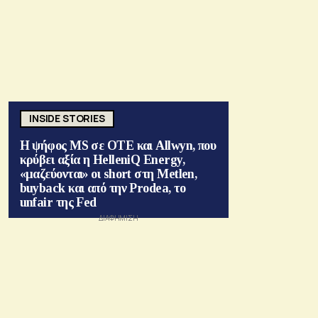
INSIDE STORIES
Η ψήφος MS σε ΟΤΕ και Allwyn, που
κρύβει αξία η HelleniQ Energy,
«μαζεύονται» οι short στη Metlen,
buyback και από την Prodea, το
unfair της Fed