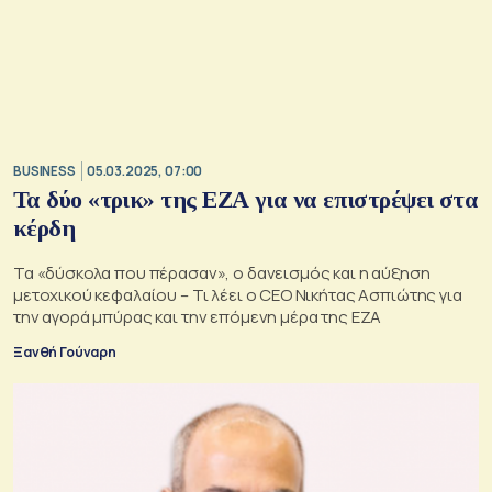
BUSINESS
05.03.2025, 07:00
Τα δύο «τρικ» της ΕΖΑ για να επιστρέψει στα
κέρδη
Τα «δύσκολα που πέρασαν», ο δανεισμός και η αύξηση
μετοχικού κεφαλαίου – Τι λέει ο CEO Νικήτας Ασπιώτης για
την αγορά μπύρας και την επόμενη μέρα της ΕΖΑ
Ξανθή Γούναρη