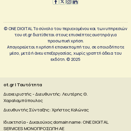
© ONE DIGITAL Το σύνολο του περιεχομένου και των υπηρεσιών
του ot.gr διατίθεται στους επισκέπτες αυστηρά για
προσωπική χρήση.
Απαγορεύεται η χρήση ή επανεκπομπή του, σε οποιοδήποτε
μέσο, μετά ή άνευ επεξεργασίας, χωρίς γραπτή άδεια του
εκδότη. © 2025
ot.gr | Ταυτότητα
Διαχειριστής - Διευθυντής: Λευτέρης Θ.
Χαραλαμπόπουλος
Διευθυντής Σύνταξης: Χρήστος Κολώνας
Ιδιοκτησία - Δικαιούχος domain name: ΟΝΕ DIGITAL
SERVICES MONOΠΡΟΣΩΠΗ ΑΕ