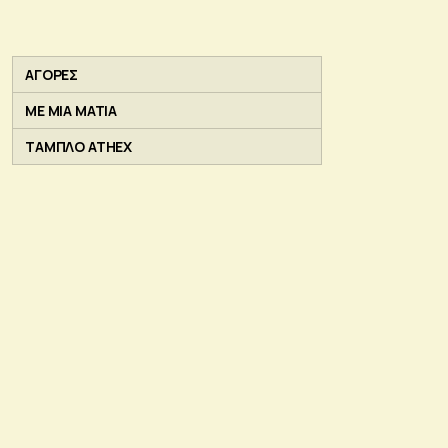
ΑΓΟΡΕΣ
ΜΕ ΜΙΑ ΜΑΤΙΑ
ΤΑΜΠΛΟ ATHEX