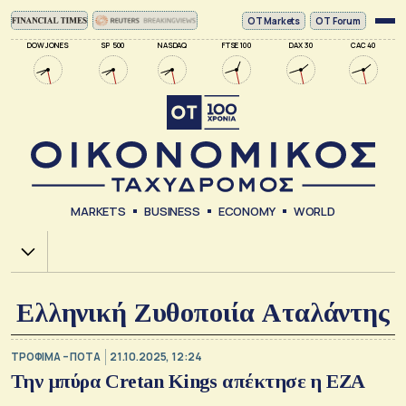
ΟΤ Markets
OT Forum
DOW JONES
SP 500
NASDAQ
FTSE 100
DAX 30
CAC 40
MARKETS
BUSINESS
ECONOMY
WORLD
Χ.Α.
Ελληνική Ζυθοποιία Αταλάντης
ΤΡΟΦΙΜΑ – ΠΟΤΑ
21.10.2025, 12:24
Την μπύρα Cretan Kings απέκτησε η ΕΖΑ