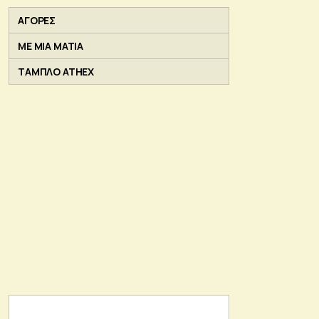
ΑΓΟΡΕΣ
ΜΕ ΜΙΑ ΜΑΤΙΑ
ΤΑΜΠΛΟ ATHEX