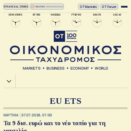
ΟΤ Markets
OT Forum
DOW JONES
SP 500
NASDAQ
FTSE 100
DAX 30
CAC 40
MARKETS
BUSINESS
ECONOMY
WORLD
Χ.Α.
EU ETS
ΝΑΥΤΙΛΙΑ
07.07.2026, 07:00
Τα 9 δισ. ευρώ και το νέο τοπίο για τη
ναυτιλία