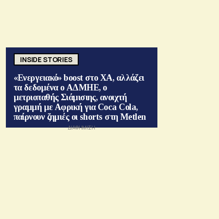
INSIDE STORIES
«Ενεργειακό» boost στο ΧΑ, αλλάζει
τα δεδομένα ο ΑΔΜΗΕ, ο
μετριοπαθής Σιάμισιης, ανοιχτή
γραμμή με Αφρική για Coca Cola,
παίρνουν ζημιές οι shorts στη Metlen