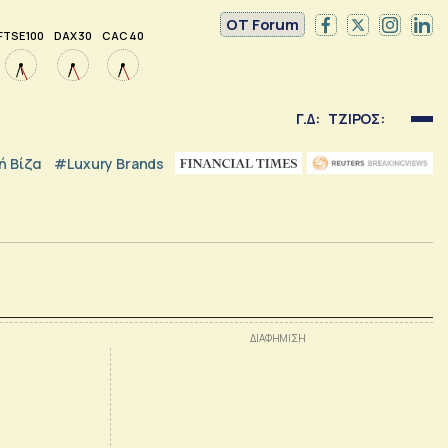
OT Forum
FTSE 100
DAX 30
CAC 40
Γ.Δ:
ΤΖΙΡΟΣ:
 Βίζα
#luxury Brands