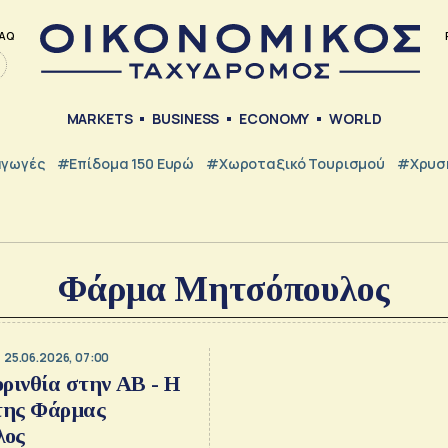
AQ
MARKETS
BUSINESS
ECONOMY
WORLD
γωγές
#Επίδομα 150 Ευρώ
#Χωροταξικό Τουρισμού
#Χρυσή
Φάρμα Μητσόπουλος
25.06.2026, 07:00
ρινθία στην ΑΒ - Η
της Φάρμας
λος