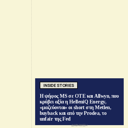
INSIDE STORIES
Η ψήφος MS σε ΟΤΕ και Allwyn, που
κρύβει αξία η HelleniQ Energy,
«μαζεύονται» οι short στη Metlen,
buyback και από την Prodea, το
unfair της Fed