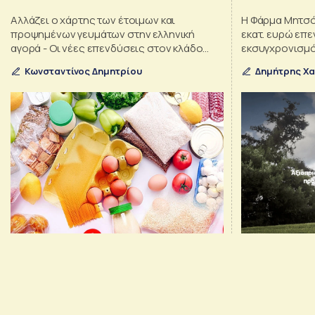
Αλλάζει ο χάρτης των έτοιμων και
Η Φάρμα Μητσ
προψημένων γευμάτων στην ελληνική
εκατ. ευρώ επε
αγορά - Οι νέες επενδύσεις στον κλάδο
εκσυγχρονισμό
τροφίμων
χοιρινό σε επώ
Κωνσταντίνος Δημητρίου
Δημήτρης Χ
εξαγορές και ε
πρωτεΐνης