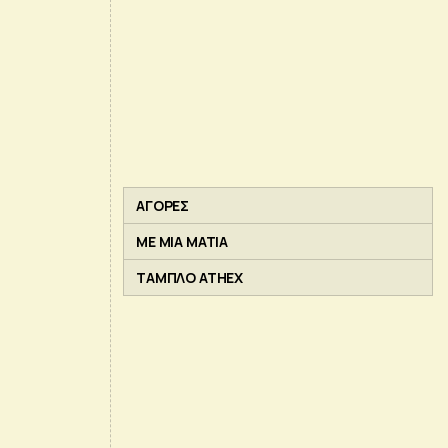
ΑΓΟΡΕΣ
ΜΕ ΜΙΑ ΜΑΤΙΑ
ΤΑΜΠΛΟ ATHEX