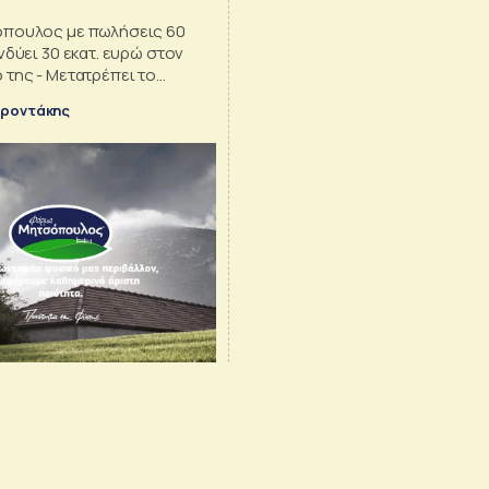
όπουλος με πωλήσεις 60
νδύει 30 εκατ. ευρώ στον
 της - Μετατρέπει το
νυμο προϊόν και εξετάζει
αροντάκης
ίσοδο σε νέες κατηγορίες