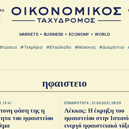
AQ
MARKETS
BUSINESS
ECONOMY
WORLD
Φτώχεια
#Τεκμήρια
#Ελαιόλαδο
#Μύκονος
#Διαμάντια
ηφαιστειο
, 13:41
ΕΠΙΚΑΙΡΟΤΗΤΑ
21.09.2021, 08:59
ντονη φάση της η
Λέκκας: Η έκρηξη του
ητα του ηφαιστείου
ηφαιστείου στην Ισπανί
λμα
ενεργό ηφαιστειακό τόξ