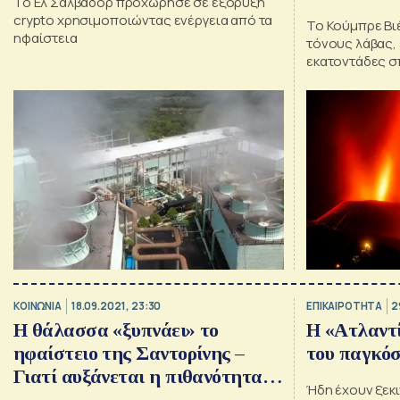
Το Ελ Σαλβαδόρ προχώρησε σε εξόρυξη
crypto χρησιμοποιώντας ενέργεια από τα
Το Κούμπρε Βιέ
ηφαίστεια
τόνους λάβας, 
εκατοντάδες σπ
σχεδόν 6.000 
εγκαταλείψουν 
ΚΟΙΝΩΝΙΑ
18.09.2021, 23:30
ΕΠΙΚΑΙΡΟΤΗΤΑ
2
Η θάλασσα «ξυπνάει» το
Η «Ατλαντί
ηφαίστειο της Σαντορίνης –
του παγκόσ
Γιατί αυξάνεται η πιθανότητα
Ήδη έχουν ξεκ
έκρηξης