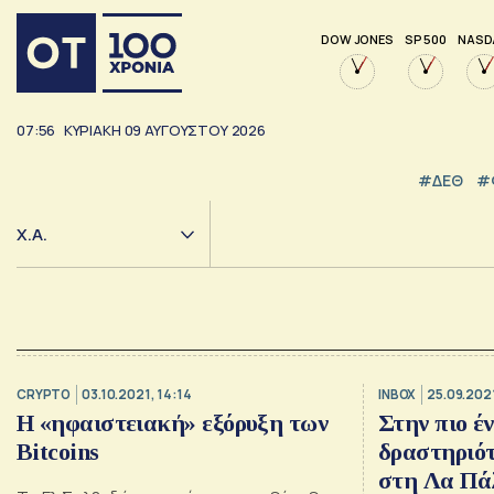
DOW JONES
SP 500
NASD
07:56
ΚΥΡΙΑΚΗ
09
ΑΥΓΟΥΣΤΟΥ
2026
#ΔΕΘ
#
Χ.Α.
CRYPTO
03.10.2021, 14:14
INBOX
25.09.2021
Η «ηφαιστειακή» εξόρυξη των
Στην πιο έ
Bitcoins
δραστηριότ
στη Λα Πά