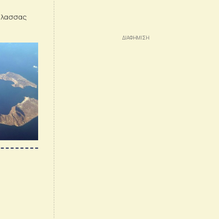
άλασσας