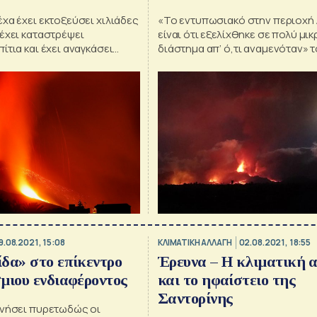
Ελλάδα
χα έχει εκτοξεύσει χιλιάδες
«Το εντυπωσιακό στην περιοχή
έχει καταστρέψει
είναι ότι εξελίχθηκε σε πολύ μι
ίτια και έχει αναγκάσει
διάστημα απ’ ό,τι αναμενόταν» τό
ανθρώπους να
Λέκκας
τις εστίες τους.
9.08.2021, 15:08
ΚΛΙΜΑΤΙΚΗ ΑΛΛΑΓΗ
02.08.2021, 18:55
δα» στο επίκεντρο
Έρευνα – Η κλιματική 
μιου ενδιαφέροντος
και το ηφαίστειο της
Σαντορίνης
ινήσει πυρετωδώς οι