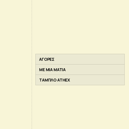
ΑΓΟΡΕΣ
ΜΕ ΜΙΑ ΜΑΤΙΑ
ΤΑΜΠΛΟ ATHEX