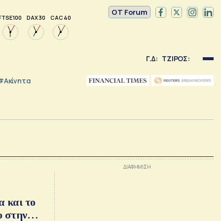
OT Forum
FTSE 100
DAX 30
CAC 40
Γ.Δ:
ΤΖΙΡΟΣ:
#Ακίνητα
α και το
ο στην