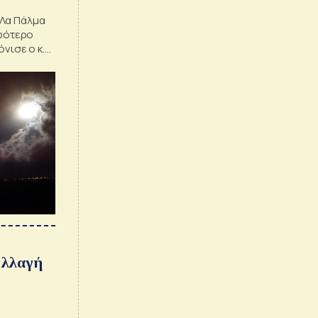
 Λα Πάλμα
κρότερο
νισε ο κ.
αλλαγή