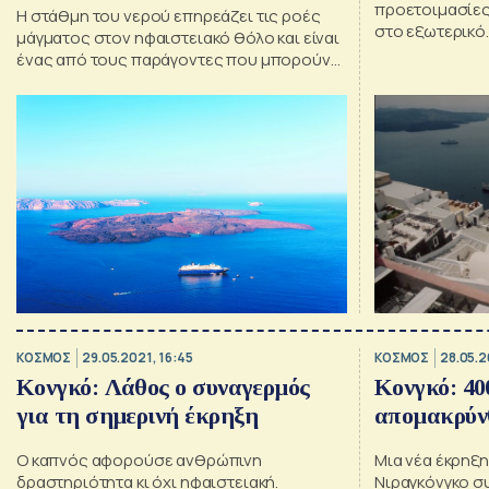
προετοιμασίες
Η στάθμη του νερού επηρεάζει τις ροές
στο εξωτερικό.
μάγματος στον ηφαιστειακό θόλο και είναι
ένας από τους παράγοντες που μπορούν
να οδηγήσουν σε εκρήξεις, λένε βρετανοί
επιστήμονες
ΚΟΣΜΟΣ
29.05.2021, 16:45
ΚΟΣΜΟΣ
28.05.2
Κονγκό: Λάθος ο συναγερμός
Kονγκό: 40
για τη σημερινή έκρηξη
απομακρύν
Ο καπνός αφορούσε ανθρώπινη
Μια νέα έκρηξ
δραστηριότητα κι όχι ηφαιστειακή.
Νιραγκόνγκο συ