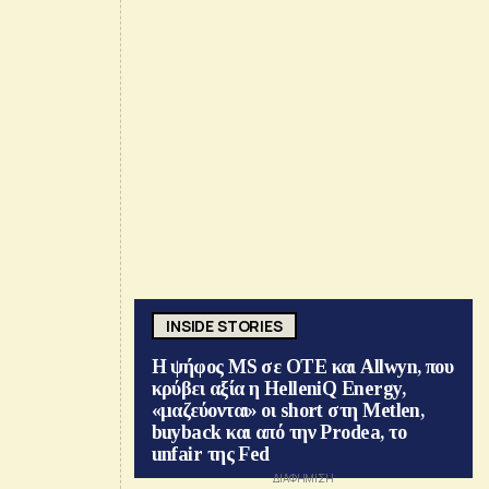
INSIDE STORIES
Η ψήφος MS σε ΟΤΕ και Allwyn, που
κρύβει αξία η HelleniQ Energy,
«μαζεύονται» οι short στη Metlen,
buyback και από την Prodea, το
unfair της Fed