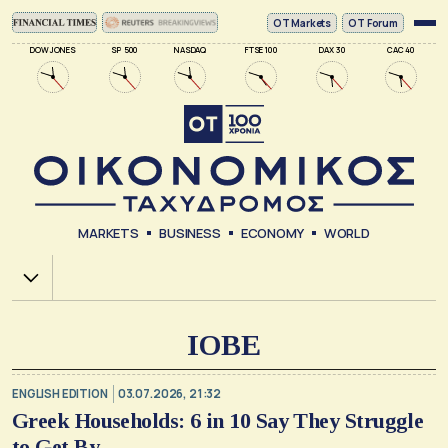
ΟΤ Markets
OT Forum
DOW JONES
SP 500
NASDAQ
FTSE 100
DAX 30
CAC 40
MARKETS
BUSINESS
ECONOMY
WORLD
Χ.Α.
IOBE
ENGLISH EDITION
03.07.2026, 21:32
Greek Households: 6 in 10 Say They Struggle
to Get By