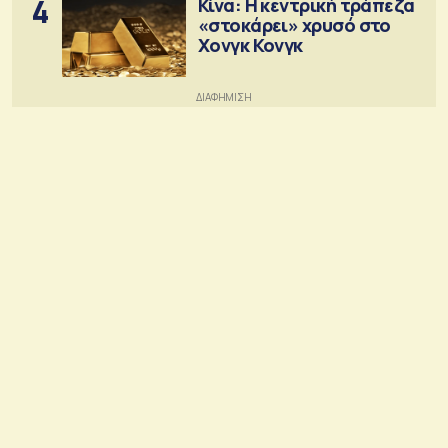
4
Κίνα: Η κεντρική τράπεζα
«στοκάρει» χρυσό στο
Χονγκ Κονγκ