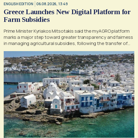
ENGLISH EDITION
06.08.2026, 13:49
Greece Launches New Digital Platform for
Farm Subsidies
Prime Minister Kyriakos Mitsotakis said the myAGRO platform
marks a major step toward greater transparency and fairness
in managing agricultural subsidies, following the transfer of
former OPEKEPE functions to the tax authority