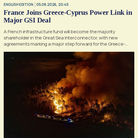
ENGLISH EDITION
05.08.2026, 20:45
France Joins Greece-Cyprus Power Link in
Major GSI Deal
A French infrastructure fund will become the majority
shareholder in the Great Sea Interconnector, with new
agreements marking a major step forward for the Greece-
Cyprus electricity link