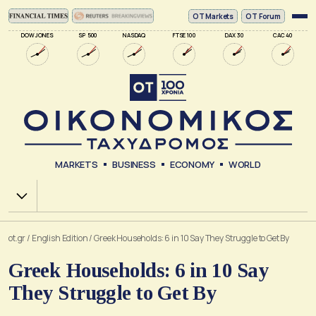
ΟΤ Markets
OT Forum
DOW JONES
SP 500
NASDAQ
FTSE 100
DAX 30
CAC 40
MARKETS
BUSINESS
ECONOMY
WORLD
Χ.Α.
ot.gr
/
English Edition
/
Greek Households: 6 in 10 Say They Struggle to Get By
Greek Households: 6 in 10 Say
They Struggle to Get By