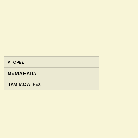
ΑΓΟΡΕΣ
ΜΕ ΜΙΑ ΜΑΤΙΑ
ΤΑΜΠΛΟ ATHEX