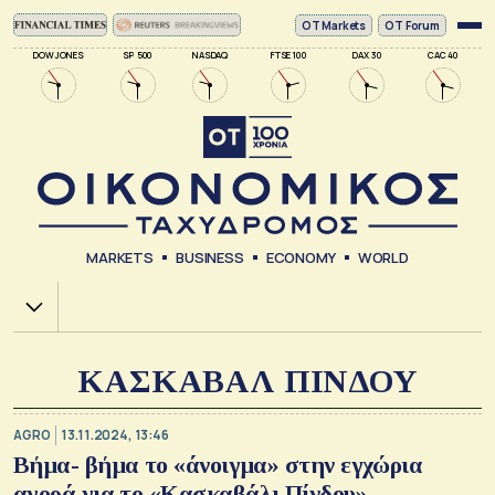
ΟΤ Markets
OT Forum
DOW JONES
SP 500
NASDAQ
FTSE 100
DAX 30
CAC 40
MARKETS
BUSINESS
ECONOMY
WORLD
Χ.Α.
ΚΑΣΚΑΒΑΛ ΠΙΝΔΟΥ
AGRO
13.11.2024, 13:46
Βήμα- βήμα το «άνοιγμα» στην εγχώρια
αγορά για το «Κασκαβάλι Πίνδου»