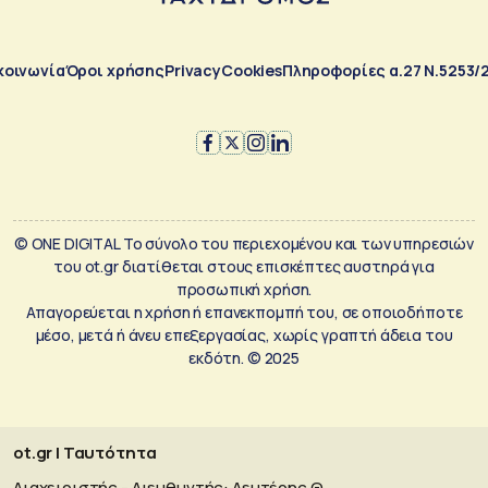
κοινωνία
Όροι χρήσης
Privacy
Cookies
Πληροφορίες α.27 Ν.5253/
© ONE DIGITAL Το σύνολο του περιεχομένου και των υπηρεσιών
του ot.gr διατίθεται στους επισκέπτες αυστηρά για
προσωπική χρήση.
Απαγορεύεται η χρήση ή επανεκπομπή του, σε οποιοδήποτε
μέσο, μετά ή άνευ επεξεργασίας, χωρίς γραπτή άδεια του
εκδότη. © 2025
ot.gr | Ταυτότητα
Διαχειριστής - Διευθυντής: Λευτέρης Θ.