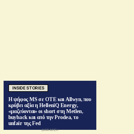
INSIDE STORIES
Η ψήφος MS σε ΟΤΕ και Allwyn, που
κρύβει αξία η HelleniQ Energy,
«μαζεύονται» οι short στη Metlen,
buyback και από την Prodea, το
unfair της Fed