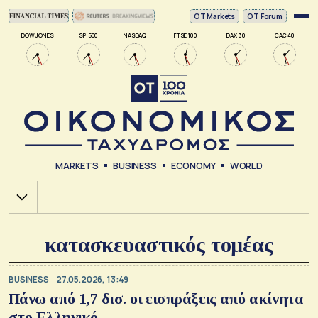
ΟΤ Markets
OT Forum
DOW JONES
SP 500
NASDAQ
FTSE 100
DAX 30
CAC 40
MARKETS
BUSINESS
ECONOMY
WORLD
Χ.Α.
κατασκευαστικός τομέας
BUSINESS
27.05.2026, 13:49
Πάνω από 1,7 δισ. οι εισπράξεις από ακίνητα
στο Ελληνικό