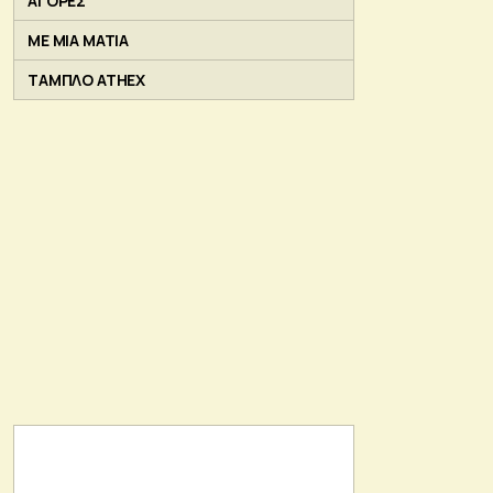
ΑΓΟΡΕΣ
ΜΕ ΜΙΑ ΜΑΤΙΑ
ΤΑΜΠΛΟ ATHEX