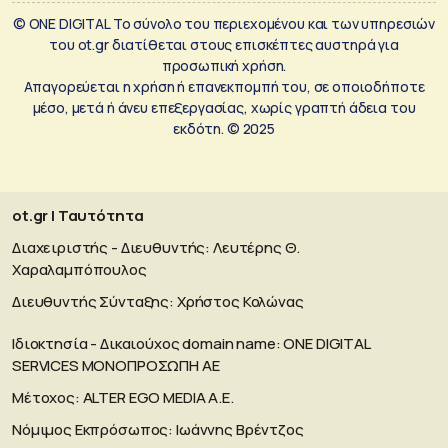
© ONE DIGITAL Το σύνολο του περιεχομένου και των υπηρεσιών
του ot.gr διατίθεται στους επισκέπτες αυστηρά για
προσωπική χρήση.
Απαγορεύεται η χρήση ή επανεκπομπή του, σε οποιοδήποτε
μέσο, μετά ή άνευ επεξεργασίας, χωρίς γραπτή άδεια του
εκδότη. © 2025
ot.gr | Ταυτότητα
Διαχειριστής - Διευθυντής: Λευτέρης Θ.
Χαραλαμπόπουλος
Διευθυντής Σύνταξης: Χρήστος Κολώνας
Ιδιοκτησία - Δικαιούχος domain name: ΟΝΕ DIGITAL
SERVICES MONOΠΡΟΣΩΠΗ ΑΕ
Μέτοχος: ALTER EGO MEDIA A.E.
Νόμιμος Εκπρόσωπος: Ιωάννης Βρέντζος