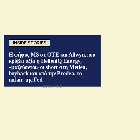
INSIDE STORIES
Η ψήφος MS σε ΟΤΕ και Allwyn, που
κρύβει αξία η HelleniQ Energy,
«μαζεύονται» οι short στη Metlen,
buyback και από την Prodea, το
unfair της Fed