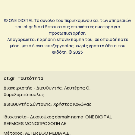
© ONE DIGITAL Το σύνολο του περιεχομένου και των υπηρεσιών
του ot.gr διατίθεται στους επισκέπτες αυστηρά για
προσωπική χρήση.
Απαγορεύεται η χρήση ή επανεκπομπή του, σε οποιοδήποτε
μέσο, μετά ή άνευ επεξεργασίας, χωρίς γραπτή άδεια του
εκδότη. © 2025
ot.gr | Ταυτότητα
Διαχειριστής - Διευθυντής: Λευτέρης Θ.
Χαραλαμπόπουλος
Διευθυντής Σύνταξης: Χρήστος Κολώνας
Ιδιοκτησία - Δικαιούχος domain name: ΟΝΕ DIGITAL
SERVICES MONOΠΡΟΣΩΠΗ ΑΕ
Μέτοχος: ALTER EGO MEDIA A.E.