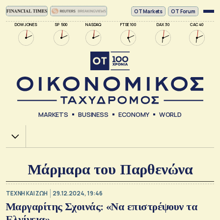
ΟΤ Markets
OT Forum
DOW JONES
SP 500
NASDAQ
FTSE 100
DAX 30
CAC 40
MARKETS
BUSINESS
ECONOMY
WORLD
Χ.Α.
Μάρμαρα του Παρθενώνα
TΕΧΝΗ ΚΑΙ ΖΩΗ
29.12.2024, 19:46
Μαργαρίτης Σχοινάς: «Να επιστρέψουν τα
Ελγίνεια»