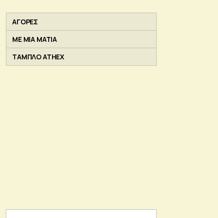
ΑΓΟΡΕΣ
ΜΕ ΜΙΑ ΜΑΤΙΑ
ΤΑΜΠΛΟ ATHEX