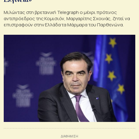
Μιλώντας στη βρετανική Telegraph ο μέχρι πρότινος
αντιπρόεδρος της Κομισιόν, Μαργαρίτης Σχοινάς, ζητεί να
επιστραφούν στην Ελλάδα τα Μάρμαρα του Παρθενώνα.