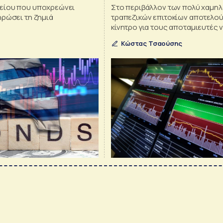
είου που υποχρεώνει
Στο περιβάλλον των πολύ χαμη
ηρώσει τη ζημιά
τραπεζικών επιτοκίων αποτελού
κίνητρο για τους αποταμιευτές 
επενδύσουν ποσά από 15.000 έ
Κώστας Τσαούσης
ευρώ με υψηλότερα επιτόκια