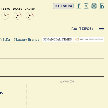
OT Forum
FTSE 100
DAX 30
CAC 40
Γ.Δ:
ΤΖΙΡΟΣ:
 Βίζα
#luxury Brands
υν