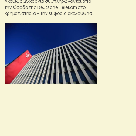
Ακριβώς 25 χρόνια συμπληρώνονται από
την είσοδο της Deutsche Telekom στο
χρηματιστήριο - Την ευφορία ακολούθησε
η κατάρρευση - Η συνέχεια στα δικαστήρια