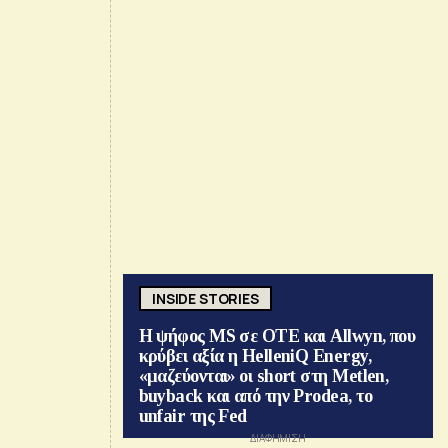
INSIDE STORIES
Η ψήφος MS σε ΟΤΕ και Allwyn, που
κρύβει αξία η HelleniQ Energy,
«μαζεύονται» οι short στη Metlen,
buyback και από την Prodea, το
unfair της Fed