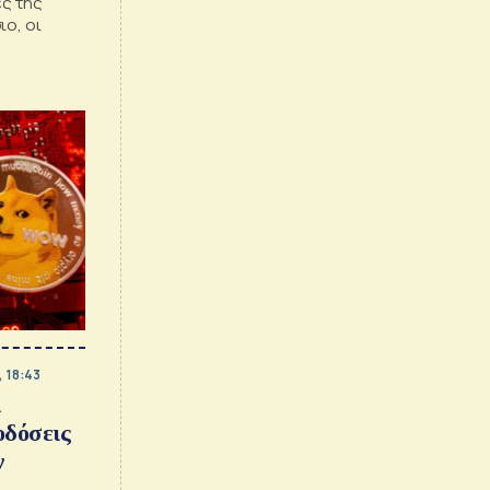
ες της
ιο, οι
νάπτυξη
 18:43
ι
οδόσεις
ν