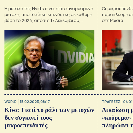
Η μετοχή της Nvidia είναι η πιο αγορασμένη
Οι μικροεπενδ
μετοχή, από ιδιώτες επενδυτές σε καθαρή
παράπλευρη απ
βάση το 2024, από τις 17 Δεκεμβρίου,
στη Ρωσία
σύμφωνα με στοιχεία της Vanda Research.
WORLD
15.02.2023, 08:17
ΤΡΑΠΕΖΕΣ
04.01
Κίνα: Γιατί το ράλι των μετοχών
Δικαίωση 
δεν συγκινεί τους
«κούρεμα» 
μικροεπενδυτές
πληρώσει 