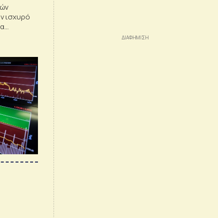
λών
ν ισχυρό
να
ως 20.000