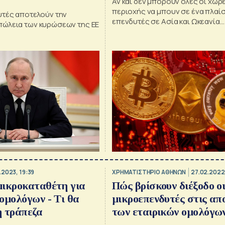
Αν και δεν μπορούν όλες οι χώρ
περιοχής να μπουν σε ένα πλαίσ
υτές αποτελούν την
επενδυτές σε Ασία και Ωκεανία
ώλεια των κυρώσεων της ΕΕ
αποδεικνύονται μοχλός στην α
των κρυπτονομισμάτων
.2023, 19:39
XΡΗΜΑΤΙΣΤΗΡΙΟ ΑΘΗΝΩΝ
27.02.2022,
μικροκαταθέτη για
Πώς βρίσκουν διέξοδο ο
ομολόγων - Τι θα
μικροεπενδυτές στις απ
η τράπεζα
των εταιρικών ομολόγω