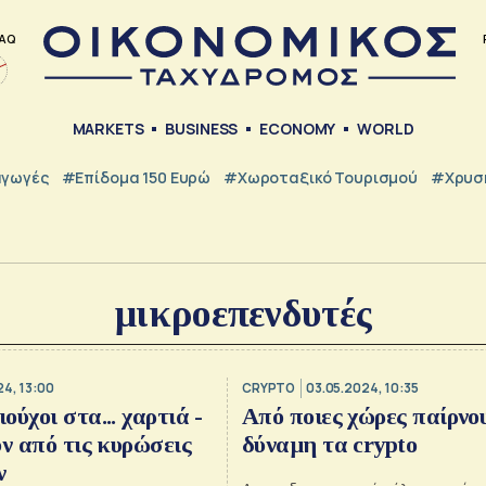
AQ
MARKETS
BUSINESS
ECONOMY
WORLD
γωγές
#Επίδομα 150 Ευρώ
#Χωροταξικό Τουρισμού
#Χρυσή
μικροεπενδυτές
24, 13:00
CRYPTO
03.05.2024, 10:35
ύχοι στα... χαρτιά -
Από ποιες χώρες παίρνο
υν από τις κυρώσεις
δύναμη τα crypto
ν