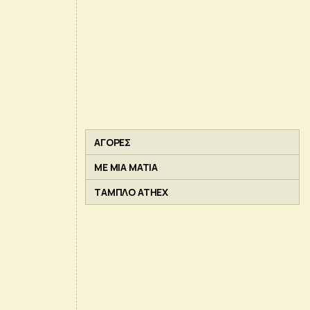
ΑΓΟΡΕΣ
ΜΕ ΜΙΑ ΜΑΤΙΑ
ΤΑΜΠΛΟ ATHEX