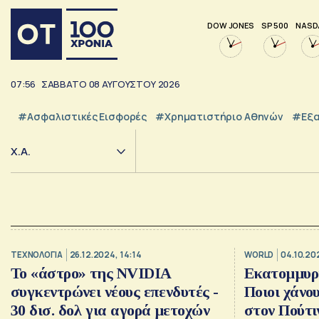
DOW JONES
SP 500
NASD
07:56
ΣΑΒΒΑΤΟ
08
ΑΥΓΟΥΣΤΟΥ
2026
#Ασφαλιστικές Εισφορές
#Χρηματιστήριο Αθηνών
#εξα
Χ.Α.
ΤΕΧΝΟΛΟΓΙΑ
26.12.2024, 14:14
WORLD
04.10.20
Το «άστρο» της NVIDIA
Εκατομμυριο
συγκεντρώνει νέους επενδυτές -
Ποιοι χάνο
30 δισ. δολ για αγορά μετοχών
στον Πούτι