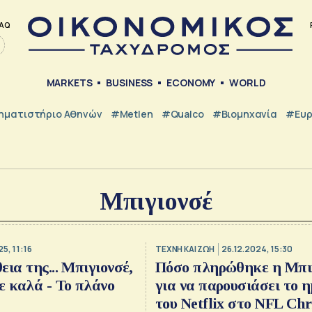
AQ
MARKETS
BUSINESS
ECONOMY
WORLD
ηματιστήριο Αθηνών
#metlen
#Qualco
#Βιομηχανία
#Ευ
Μπιγιονσέ
5, 11:16
TΕΧΝΗ ΚΑΙ ΖΩΗ
26.12.2024, 15:30
ια της... Μπιγιονσέ,
Πόσο πληρώθηκε η Μπι
ε καλά - Το πλάνο
για να παρουσιάσει το η
του Netflix στο NFL Ch