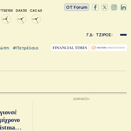
OT Forum
FTSE 100
DAX 30
CAC 40
Γ.Δ:
ΤΖΙΡΟΣ:
ρώπη
#Πετρέλαιο
γιονσέ
μίχρονο
ristmas