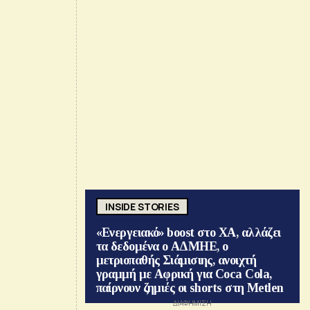
INSIDE STORIES
«Ενεργειακό» boost στο ΧΑ, αλλάζει
τα δεδομένα ο ΑΔΜΗΕ, ο
μετριοπαθής Σιάμισιης, ανοιχτή
γραμμή με Αφρική για Coca Cola,
παίρνουν ζημιές οι shorts στη Metlen