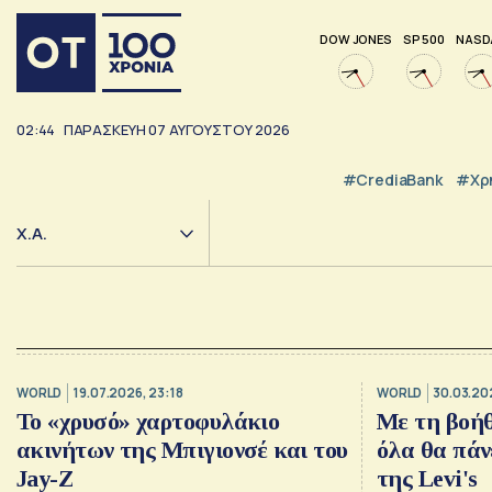
DOW JONES
SP 500
NASD
02:44
ΠΑΡΑΣΚΕΥΗ
07
ΑΥΓΟΥΣΤΟΥ
2026
#CrediaBank
#Χρ
Χ.Α.
WORLD
19.07.2026, 23:18
WORLD
30.03.202
Το «χρυσό» χαρτοφυλάκιο
Με τη βοήθε
ακινήτων της Μπιγιονσέ και του
όλα θα πάν
Jay-Z
της Levi's