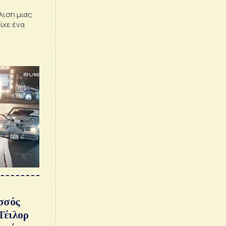
λιση μιας
ίχε ένα
σσός
Τέιλορ