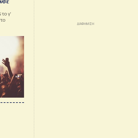
νσέ
το γ'
στο