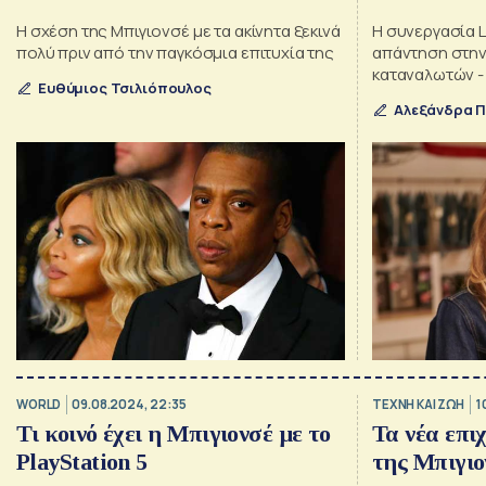
Η σχέση της Μπιγιονσέ με τα ακίνητα ξεκινά
Η συνεργασία L
πολύ πριν από την παγκόσμια επιτυχία της
απάντηση στην
καταναλωτών -
Ευθύμιος Τσιλιόπουλος
κοινού
Αλεξάνδρα 
WORLD
09.08.2024, 22:35
TΕΧΝΗ ΚΑΙ ΖΩΗ
1
Τι κοινό έχει η Μπιγιονσέ με το
Τα νέα επι
PlayStation 5
της Μπιγιο