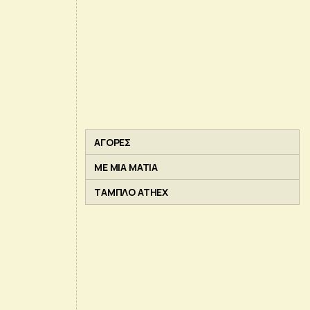
ΑΓΟΡΕΣ
ΜΕ ΜΙΑ ΜΑΤΙΑ
ΤΑΜΠΛΟ ATHEX