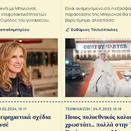
Day;
evi's με Μπιγιονσέ,
Είναι αναμενόμενο ότι η εξασφά
 επιφυλακτικότητα των
παράστασης της Μπιγιονσέ θα ε
 Ο ρόλος του γυναικείου
βαρύ τίμημα, αλλά πόσο;
Παπαδημητρίου
Ευθύμιος Τσιλιόπουλος
0.02.2024, 15:11
TΕΧΝΗ ΚΑΙ ΖΩΗ
04.11.2023, 16:16
χειρηματικά σχέδια
Ποιος πολυεθνικός κολο
νσέ
χρωστάει... πολλά στην 