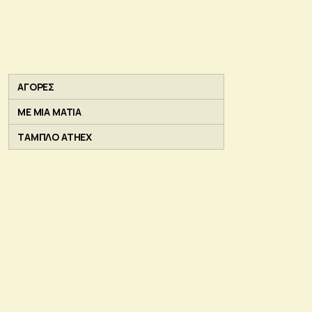
ΑΓΟΡΕΣ
ΜΕ ΜΙΑ ΜΑΤΙΑ
ΤΑΜΠΛΟ ATHEX