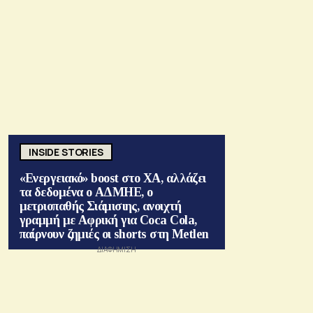
INSIDE STORIES
«Ενεργειακό» boost στο ΧΑ, αλλάζει
τα δεδομένα ο ΑΔΜΗΕ, ο
μετριοπαθής Σιάμισιης, ανοιχτή
γραμμή με Αφρική για Coca Cola,
παίρνουν ζημιές οι shorts στη Metlen