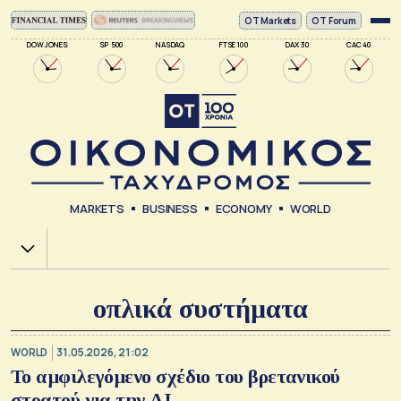
ΟΤ Markets
OT Forum
DOW JONES
SP 500
NASDAQ
FTSE 100
DAX 30
CAC 40
MARKETS
BUSINESS
ECONOMY
WORLD
Χ.Α.
οπλικά συστήματα
WORLD
31.05.2026, 21:02
Το αμφιλεγόμενο σχέδιο του βρετανικού
στρατού για την AI