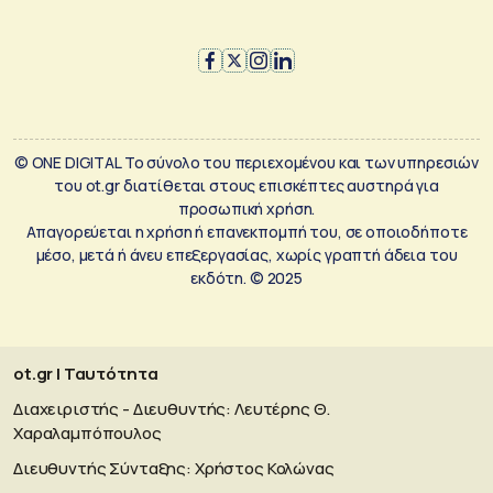
© ONE DIGITAL Το σύνολο του περιεχομένου και των υπηρεσιών
του ot.gr διατίθεται στους επισκέπτες αυστηρά για
προσωπική χρήση.
Απαγορεύεται η χρήση ή επανεκπομπή του, σε οποιοδήποτε
μέσο, μετά ή άνευ επεξεργασίας, χωρίς γραπτή άδεια του
εκδότη. © 2025
ot.gr | Ταυτότητα
Διαχειριστής - Διευθυντής: Λευτέρης Θ.
Χαραλαμπόπουλος
Διευθυντής Σύνταξης: Χρήστος Κολώνας