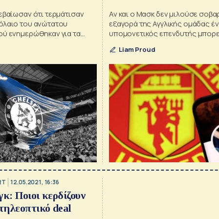
ση
εβαίωσαν ότι τερμάτισαν
Αν και ο Μασκ δεν μιλούσε σοβα
όλαιο του ανώτατου
εξαγορά της Αγγλικής ομάδας έ
ού ενημερώθηκαν για τα
υπομονετικός επενδυτής μπορεί
ηνύματα»
χρήματα αν είναι πρόθυμος να
Liam Proud
επικεντρωθεί περισσότερο στη
των εσόδων παρά στη βραχυπρ
ταμειακή ροή
RT
12.05.2021, 16:36
γκ: Ποιοι κερδίζουν
 τηλεοπτικό deal