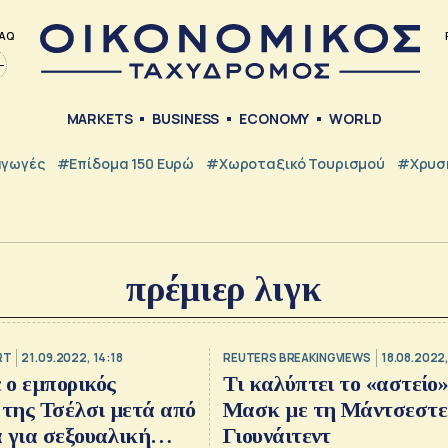
AQ
MARKETS
BUSINESS
ECONOMY
WORLD
γωγές
#Επίδομα 150 Ευρώ
#Χωροταξικό Τουρισμού
#Χρυσή
πρέμιερ λιγκ
RT
21.09.2022, 14:18
REUTERS BREAKINGVIEWS
18.08.2022,
ο εμπορικός
Τι καλύπτει το «αστείο»
 της Τσέλσι μετά από
Μασκ με τη Μάντσεστε
 για σεξουαλική
Γιουνάιτεντ