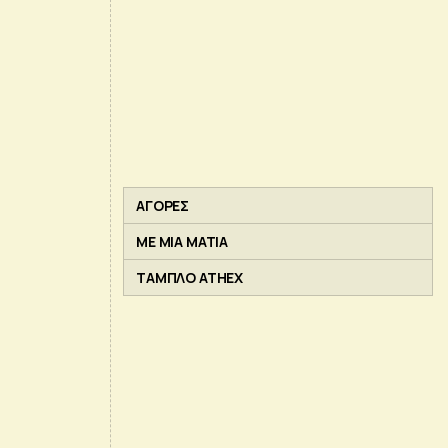
ΑΓΟΡΕΣ
ΜΕ ΜΙΑ ΜΑΤΙΑ
ΤΑΜΠΛΟ ATHEX