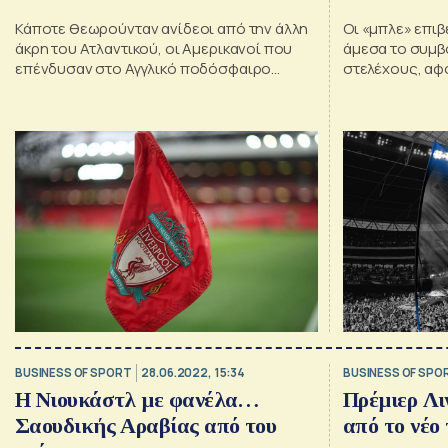
μπορούν να σταματήσουν να
παρενόχλη
Κάποτε θεωρούνταν ανίδεοι από την άλλη
Οι «μπλε» επιβ
κερδίζουν
άκρη του Ατλαντικού, οι Αμερικανοί που
άμεσα το συμβ
επένδυσαν στο Αγγλικό ποδόσφαιρο
στελέχους, αφ
πρόκειται να διεκδικήσουν τίτλους σε
«ακατάλληλα μ
καθένα από τα τρία κορυφαία
πρωταθλήματα της Αγγλίας.
BUSINESS OF SPORT
28.06.2022, 15:34
BUSINESS OF SPO
Η Νιουκάστλ με φανέλα…
Πρέμιερ Λι
Σαουδικής Αραβίας από του
από το νέο