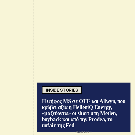
INSIDE STORIES
Η ψήφος MS σε ΟΤΕ και Allwyn, που
κρύβει αξία η HelleniQ Energy,
«μαζεύονται» οι short στη Metlen,
buyback και από την Prodea, το
unfair της Fed