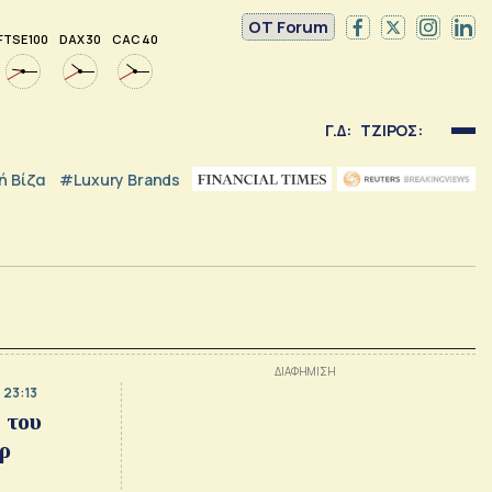
OT Forum
FTSE 100
DAX 30
CAC 40
Γ.Δ:
ΤΖΙΡΟΣ:
 Βίζα
#luxury Brands
 23:13
 του
ρ