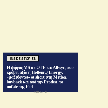
INSIDE STORIES
Η ψήφος MS σε ΟΤΕ και Allwyn, που
κρύβει αξία η HelleniQ Energy,
«μαζεύονται» οι short στη Metlen,
buyback και από την Prodea, το
unfair της Fed