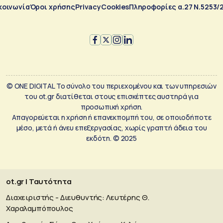
κοινωνία
Όροι χρήσης
Privacy
Cookies
Πληροφορίες α.27 Ν.5253/
© ONE DIGITAL Το σύνολο του περιεχομένου και των υπηρεσιών
του ot.gr διατίθεται στους επισκέπτες αυστηρά για
προσωπική χρήση.
Απαγορεύεται η χρήση ή επανεκπομπή του, σε οποιοδήποτε
μέσο, μετά ή άνευ επεξεργασίας, χωρίς γραπτή άδεια του
εκδότη. © 2025
ot.gr | Ταυτότητα
Διαχειριστής - Διευθυντής: Λευτέρης Θ.
Χαραλαμπόπουλος