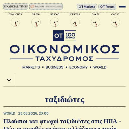
ΟΤ Markets
OT Forum
DOW JONES
SP 500
NASDAQ
FTSE 100
DAX 30
CAC 40
MARKETS
BUSINESS
ECONOMY
WORLD
Χ.Α.
ταξιδιώτες
WORLD
28.05.2026, 23:00
Πλούσιοι και φτωχοί ταξιδιώτες στις ΗΠΑ -
Πώς οι ακριβές πτήσεις αλλάζουν το τοπίο