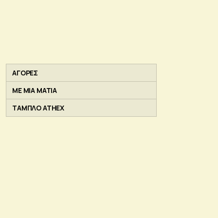
ΑΓΟΡΕΣ
ΜΕ ΜΙΑ ΜΑΤΙΑ
ΤΑΜΠΛΟ ATHEX