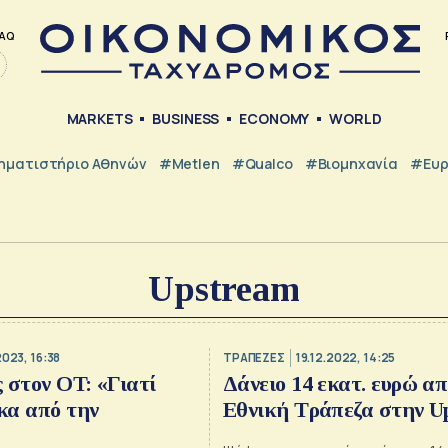
AQ
MARKETS
BUSINESS
ECONOMY
WORLD
ηματιστήριο Αθηνών
#metlen
#Qualco
#Βιομηχανία
#Ευ
Upstream
2023, 16:38
ΤΡΑΠΕΖΕΣ
19.12.2022, 14:25
 στον OT: «Γιατί
Δάνειο 14 εκατ. ευρώ απ
κα από την
Εθνική Τράπεζα στην U