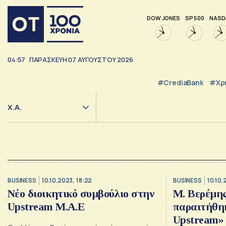
DOW JONES
SP 500
NASD
04:57
ΠΑΡΑΣΚΕΥΗ
07
ΑΥΓΟΥΣΤΟΥ
2026
#CrediaBank
#Χρ
Χ.Α.
BUSINESS
10.10.2023, 18:22
BUSINESS
10.10.
Νέο διοικητικό συμβούλιο στην
M. Βερέμης
Upstream M.A.E
παραιτήθη
Upstream»