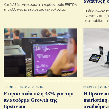
ανάπτυξη 
Κατά 23% ενισχυμένη η κερδοφορία EBITDA
της ελληνικής εταιρείας τεχνολογίας
Οι δύο ελληνικ
ενώνουν κι εξ
στο mobile mar
commerce
BUSINESS
15.12.2021, 15:07
BUSINESS
26.07.
Ετήσια ανάπτυξη 33% για την
Η Upstream
πλατφόρμα Growth της
marketing 
Upstream
αναδυόμενε