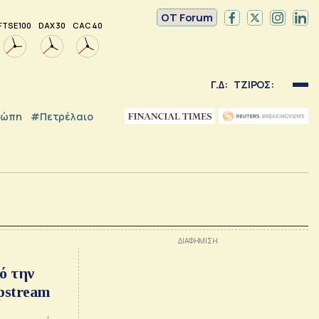
OT Forum
FTSE 100
DAX 30
CAC 40
Γ.Δ:
ΤΖΙΡΟΣ:
ρώπη
#Πετρέλαιο
ό την
pstream