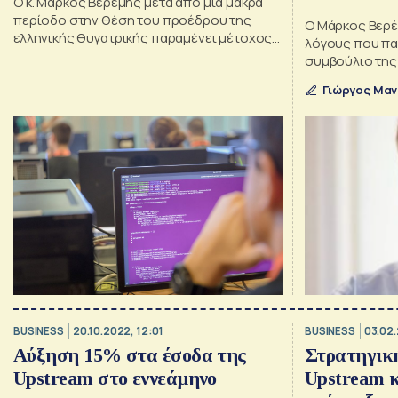
Ο κ. Μάρκος Βερέμης μετά από μια μακρά
περίοδο στην θέση του προέδρου της
Ο Μάρκος Βερέ
ελληνικής θυγατρικής παραμένει μέτοχος
λόγους που πα
και μέλος του Δ.Σ. της μητρικής εταιρείας
συμβούλιο της
Upstream Systems S.A.
Γιώργος Μαν
BUSINESS
20.10.2022, 12:01
BUSINESS
03.02.
Αύξηση 15% στα έσοδα της
Στρατηγικ
Upstream στο εννεάμηνο
Upstream κα