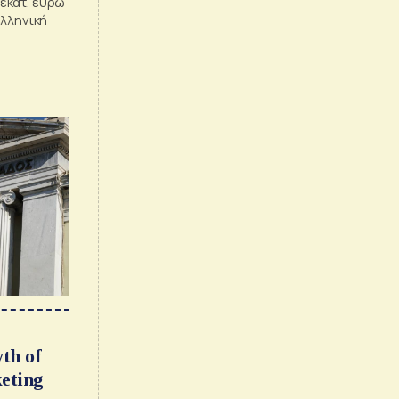
εκατ. ευρώ
ελληνική
th of
eting