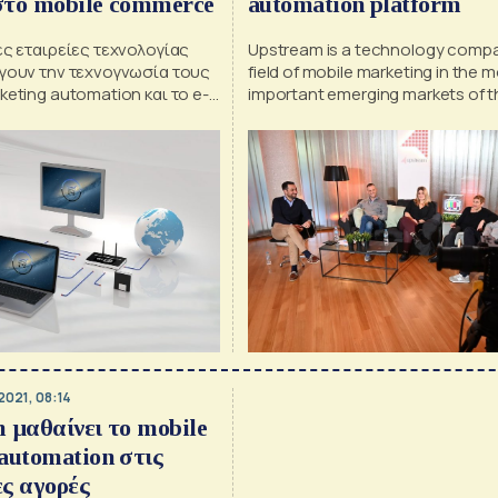
στο mobile commerce
automation platform
ές εταιρείες τεχνολογίας
Upstream is a technology compa
άγουν την τεχνογνωσία τους
field of mobile marketing in the 
keting automation και το e-
important emerging markets of th
solutions reach 1.2 billion consu
more than 45 countries around t
2021, 08:14
 μαθαίνει το mobile
automation στις
ς αγορές