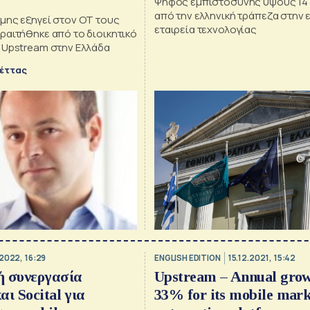
Ψήφος εμπιστοσύνης ύψους 14 
από την ελληνική τράπεζα στην 
μης εξηγεί στον ΟΤ τους
εταιρεία τεχνολογίας
ραιτήθηκε από το διοικητικό
 Upstream στην Ελλάδα
έττας
2022, 16:29
ENGLISH EDITION
15.12.2021, 15:42
ή συνεργασία
Upstream – Annual grow
ι Socital για
33% for its mobile mark