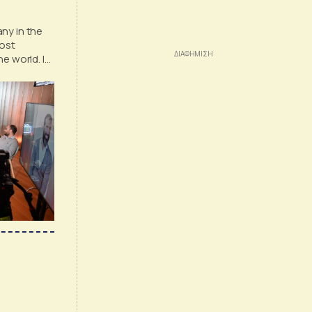
ny in the
most
e world. Its
mers in
he world