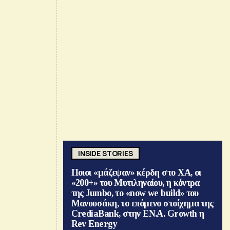
INSIDE STORIES
Ποιοι «μάζεψαν» κέρδη στο ΧΑ, οι
«200+» του Μυτιληναίου, η κόντρα
της Jumbo, το «now we build» του
Μανουσάκη, το επόμενο στοίχημα της
CrediaBank, στην ΕΝ.Α. Growth η
Rev Energy