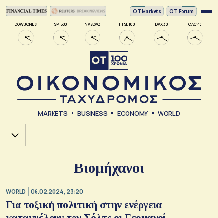
ΟΤ Markets
OT Forum
DOW JONES
SP 500
NASDAQ
FTSE 100
DAX 30
CAC 40
MARKETS
BUSINESS
ECONOMY
WORLD
Χ.Α.
Βιομήχανοι
WORLD
06.02.2024, 23:20
Για τοξική πολιτική στην ενέργεια
καταγγέλουν τον Σόλτς οι Γερμανοί