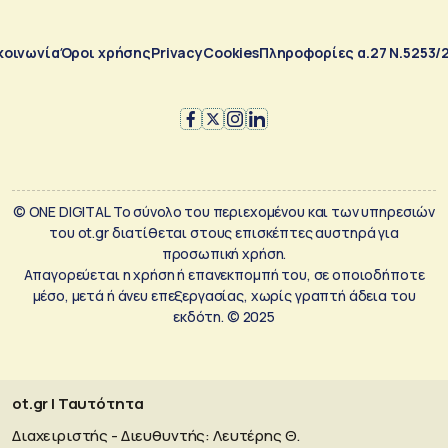
κοινωνία
Όροι χρήσης
Privacy
Cookies
Πληροφορίες α.27 Ν.5253/
© ONE DIGITAL Το σύνολο του περιεχομένου και των υπηρεσιών
του ot.gr διατίθεται στους επισκέπτες αυστηρά για
προσωπική χρήση.
Απαγορεύεται η χρήση ή επανεκπομπή του, σε οποιοδήποτε
μέσο, μετά ή άνευ επεξεργασίας, χωρίς γραπτή άδεια του
εκδότη. © 2025
ot.gr | Ταυτότητα
Διαχειριστής - Διευθυντής: Λευτέρης Θ.