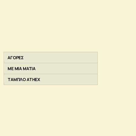
ΑΓΟΡΕΣ
ΜΕ ΜΙΑ ΜΑΤΙΑ
ΤΑΜΠΛΟ ATHEX