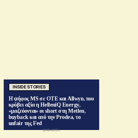
INSIDE STORIES
Η ψήφος MS σε ΟΤΕ και Allwyn, που
κρύβει αξία η HelleniQ Energy,
«μαζεύονται» οι short στη Metlen,
buyback και από την Prodea, το
unfair της Fed