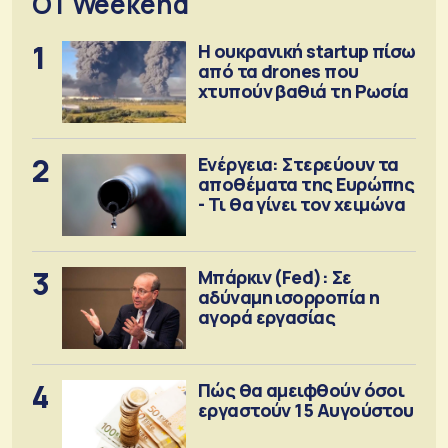
OT Weekend
1
Η ουκρανική startup πίσω
από τα drones που
χτυπούν βαθιά τη Ρωσία
2
Ενέργεια: Στερεύουν τα
αποθέματα της Ευρώπης
- Τι θα γίνει τον χειμώνα
3
Μπάρκιν (Fed): Σε
αδύναμη ισορροπία η
αγορά εργασίας
4
Πώς θα αμειφθούν όσοι
εργαστούν 15 Αυγούστου