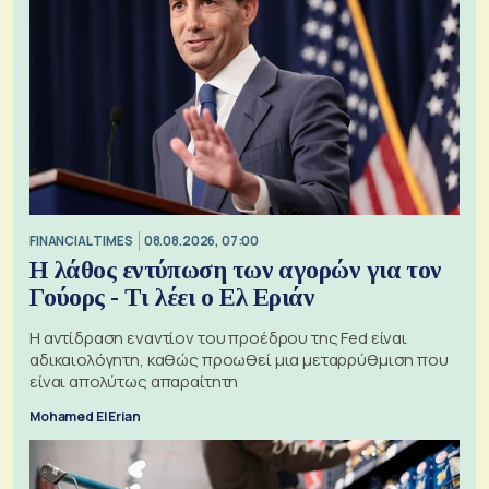
FINANCIAL TIMES
08.08.2026, 07:00
Η λάθος εντύπωση των αγορών για τον
Γούορς - Τι λέει ο Ελ Εριάν
Η αντίδραση εναντίον του προέδρου της Fed είναι
αδικαιολόγητη, καθώς προωθεί μια μεταρρύθμιση που
είναι απολύτως απαραίτητη
Mohamed El Erian