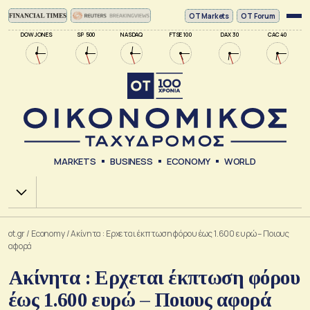
ΟΤ Markets
OT Forum
DOW JONES
SP 500
NASDAQ
FTSE 100
DAX 30
CAC 40
MARKETS
BUSINESS
ECONOMY
WORLD
Χ.Α.
ot.gr
/
Economy
/
Ακίνητα : Ερχεται έκπτωση φόρου έως 1.600 ευρώ – Ποιους
αφορά
Ακίνητα : Ερχεται έκπτωση φόρου
έως 1.600 ευρώ – Ποιους αφορά