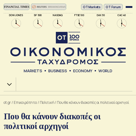
ΟΤ Markets
OT Forum
DOW JONES
SP 500
NASDAQ
FTSE 100
DAX 30
CAC 40
MARKETS
BUSINESS
ECONOMY
WORLD
Χ.Α.
ot.gr
/
Επικαιρότητα
/
Πολιτική
/
Που θα κάνουν διακοπές οι πολιτικοί αρχηγοί
Που θα κάνουν διακοπές οι
πολιτικοί αρχηγοί