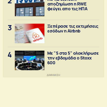
2
αποζημίωση η RWE
φεύγει απο τις ΗΠΑ
3
Ξεπέρασε τις εκτιμήσεις
εσόδων η Airbnb
4
Με "5 στα 5" ολοκλήρωσε
την εβδομάδα ο Stoxx
600