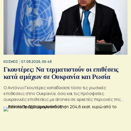
ΚΟΣΜΟΣ
07.08.2026, 06:48
Γκουτέρες: Να τερματιστούν οι επιθέσεις
κατά αμάχων σε Ουκρανία και Ρωσία
Ο Αντόνιο Γκουτέρες καταδίκασε τόσο τις ρωσικές
επιθέσεις στην Ουκρανία, όσο και τις πρόσφατες
ουκρανικές επιθέσεις με drones σε αρκετές περιοχές της
Ρωσίας, οι οποίες προκάλεσαν απώλειες μεταξύ αμάχων και
ζημιές σε μη στρατιωτικές υποδομές.