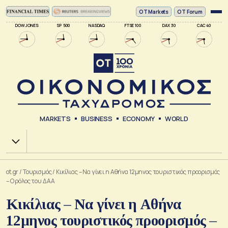
ΟΤ Markets
OT Forum
DOW JONES
SP 500
NASDAQ
FTSE 100
DAX 30
CAC 40
MARKETS
BUSINESS
ECONOMY
WORLD
Χ.Α.
ot.gr
/
Τουρισμός
/
Κικίλιας – Να γίνει η Αθήνα 12μηνος τουριστικός προορισμός
– Ο ρόλος του ΔΑΑ
Κικίλιας – Να γίνει η Αθήνα
12μηνος τουριστικός προορισμός –