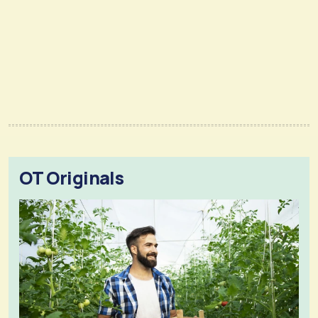
OT Originals