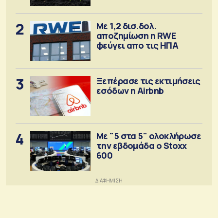
2
Με 1,2 δισ.δολ.
αποζημίωση η RWE
φεύγει απο τις ΗΠΑ
3
Ξεπέρασε τις εκτιμήσεις
εσόδων η Airbnb
4
Με "5 στα 5" ολοκλήρωσε
την εβδομάδα ο Stoxx
600