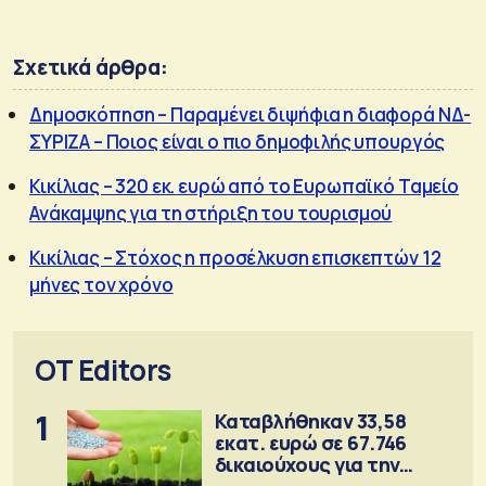
Σχετικά άρθρα:
Δημοσκόπηση – Παραμένει διψήφια η διαφορά ΝΔ-
ΣΥΡΙΖΑ – Ποιος είναι ο πιο δημοφιλής υπουργός
Κικίλιας – 320 εκ. ευρώ από το Ευρωπαϊκό Ταμείο
Ανάκαμψης για τη στήριξη του τουρισμού
Κικίλιας – Στόχος η προσέλκυση επισκεπτών 12
μήνες τον χρόνο
OT Editors
1
Καταβλήθηκαν 33,58
εκατ. ευρώ σε 67.746
δικαιούχους για την
αγορά λιπασμάτων