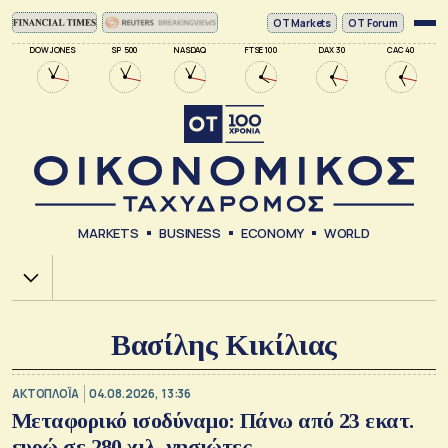
ΟΤ Markets
OT Forum
DOW JONES
SP 500
NASDAQ
FTSE 100
DAX 30
CAC 40
MARKETS
BUSINESS
ECONOMY
WORLD
Χ.Α.
Βασίλης Κικίλιας
ΑΚΤΟΠΛΟΪΑ
04.08.2026, 13:36
Μεταφορικό ισοδύναμο: Πάνω από 23 εκατ.
ευρώ σε 280 χιλ. νησιώτες