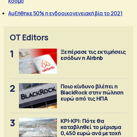
κόσμο
Αυξήθηκε 50% η ενδοοικογενειακή βία το 2021
OT Editors
1
Ξεπέρασε τις εκτιμήσεις
εσόδων η Airbnb
2
Ποιο κίνδυνο βλέπει η
BlackRock στην πώληση
ευρώ από τις ΗΠΑ
3
ΚΡΙ-ΚΡΙ: Πότε θα
καταβληθεί το μέρισμα
0,450 ευρώ ανά μετοχή