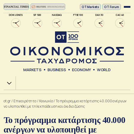
ΟΤ Markets
OT Forum
DOW JONES
SP 500
NASDAQ
FTSE 100
DAX 30
CAC 40
MARKETS
BUSINESS
ECONOMY
WORLD
Χ.Α.
ot.gr
/
Επικαιρότητα
/
Κοινωνία
/
Το πρόγραμμα κατάρτισης 40.000 ανέργων
να υλοποιηθεί με τηλεκπαίδευση και όχι δια ζώσης
Το πρόγραμμα κατάρτισης 40.000
ανέργων να υλοποιηθεί με