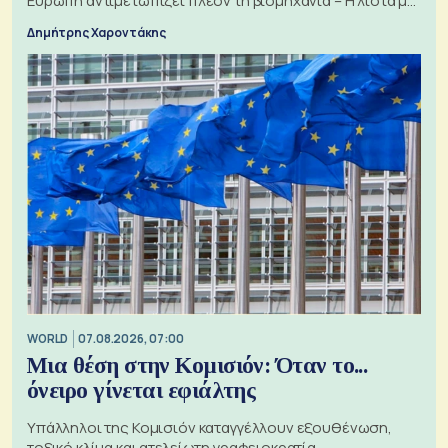
Ευρώπη αντιμετωπίζει πλέον τη βιομηχανία – Η λίστα με
τα 74 αιτήματα
Δημήτρης Χαροντάκης
WORLD
07.08.2026, 07:00
Μια θέση στην Κομισιόν: Όταν το...
όνειρο γίνεται εφιάλτης
Υπάλληλοι της Κομισιόν καταγγέλλουν εξουθένωση,
τοξικό κλίμα και ατελείωτη γραφειοκρατία