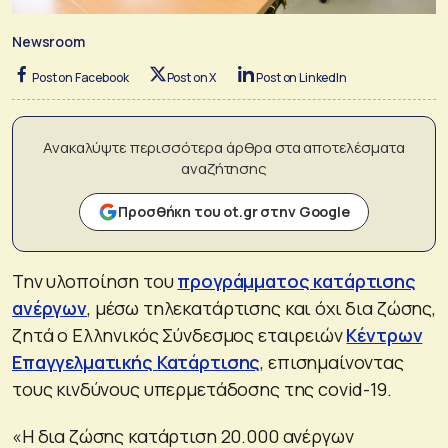
Newsroom
Post on Facebook
Post on X
Post on LinkedIn
Ανακαλύψτε περισσότερα άρθρα στα αποτελέσματα
αναζήτησης
Προσθήκη του ot.gr στην Google
Την υλοποίηση του
προγράμματος κατάρτισης
ανέργων
, μέσω τηλεκατάρτισης και όχι δια ζώσης,
ζητά ο Ελληνικός Σύνδεσμος εταιρειών
Κέντρων
Επαγγελματικής Κατάρτισης
, επισημαίνοντας
τους κινδύνους υπερμετάδοσης της covid-19.
«Η δια ζώσης κατάρτιση 20.000 ανέργων