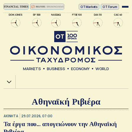
ΟΤ Markets
OT Forum
DOW JONES
SP 500
NASDAQ
FTSE 100
DAX 30
CAC 40
MARKETS
BUSINESS
ECONOMY
WORLD
Χ.Α.
Αθηναϊκή Ριβιέρα
ΑΚΙΝΗΤΑ
29.07.2026, 07:00
Τα έργα που... απογειώνουν την Αθηναϊκή
Ριβιέρα