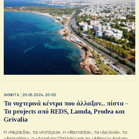
ΑΚΙΝΗΤΑ
20.05.2024, 20:00
Τα νυχτερινά κέντρα που άλλαξαν... πίστα –
Τα projects από REDS, Lamda, Prodea και
Grivalia
Η «Νεράιδα», τα «Αστέρια», η «Φαντασία», τα «Δειλινά», το
«Ακρωτήρι», ο «Διογένης Παλλάς» και το «Αθηνών Αρένα»