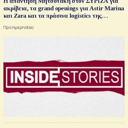
H απάντηση Μητσοτάκη στον ΣΥΡΙΖΑ για
ακρίβεια, τα grand openings για Astir Marina
και Zara και τα πράσινα logistics της
Dromeus Capital
Προ ημερησίας