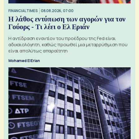
FINANCIAL TIMES
08.08.2026, 07:00
Η λάθος εντύπωση των αγορών για τον
Γούορς - Τι λέει ο Ελ Εριάν
Η αντίδραση εναντίον του προέδρου της Fed είναι
αδικαιολόγητη, καθώς προωθεί μια μεταρρύθμιση που
είναι απολύτως απαραίτητη
Mohamed El Erian