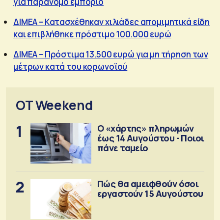
για παράνομο εμπόριο
ΔΙΜΕΑ – Κατασχέθηκαν χιλιάδες απομιμητικά είδη
και επιβλήθηκε πρόστιμο 100.000 ευρώ
ΔΙΜΕΑ – Πρόστιμα 13.500 ευρώ για μη τήρηση των
μέτρων κατά του κορωνοϊού
OT Weekend
1
Ο «χάρτης» πληρωμών
έως 14 Αυγούστου - Ποιοι
πάνε ταμείο
2
Πώς θα αμειφθούν όσοι
εργαστούν 15 Αυγούστου