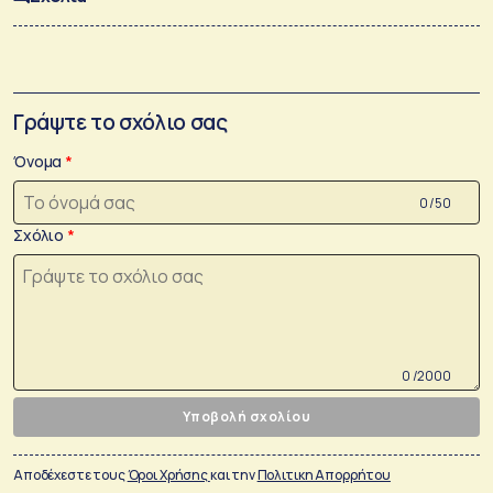
Γράψτε το σχόλιο σας
Όνομα
0 /50
Σχόλιο
0 /2000
Υποβολή σχολίου
Αποδέχεστε τους
Όροι Χρήσης
και την
Πολιτικη Απορρήτου