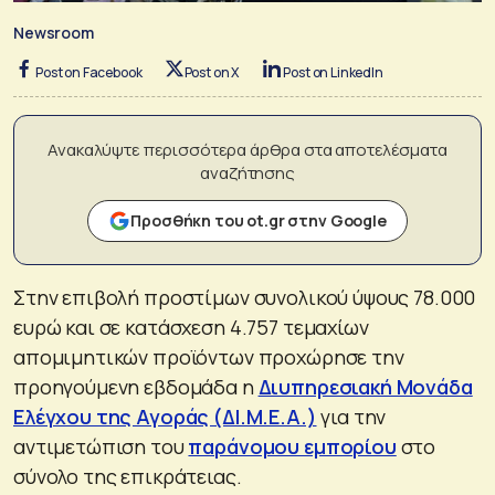
Newsroom
Post on Facebook
Post on X
Post on LinkedIn
Ανακαλύψτε περισσότερα άρθρα στα αποτελέσματα
αναζήτησης
Προσθήκη του ot.gr στην Google
Στην επιβολή προστίμων συνολικού ύψους 78.000
ευρώ και σε κατάσχεση 4.757 τεμαχίων
απομιμητικών προϊόντων προχώρησε την
προηγούμενη εβδομάδα η
Διυπηρεσιακή Μονάδα
Ελέγχου της Αγοράς (ΔΙ.Μ.Ε.Α.)
για την
αντιμετώπιση του
παράνομου εμπορίου
στο
σύνολο της επικράτειας.