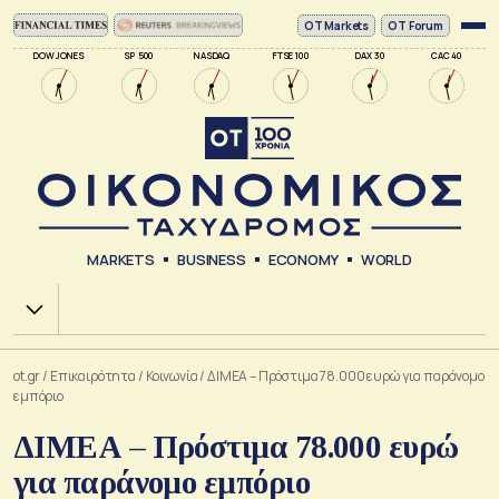
ΟΤ Markets
OT Forum
DOW JONES
SP 500
NASDAQ
FTSE 100
DAX 30
CAC 40
MARKETS
BUSINESS
ECONOMY
WORLD
Χ.Α.
ot.gr
/
Επικαιρότητα
/
Κοινωνία
/
ΔΙΜΕΑ – Πρόστιμα 78.000 ευρώ για παράνομο
εμπόριο
ΔΙΜΕΑ – Πρόστιμα 78.000 ευρώ
για παράνομο εμπόριο