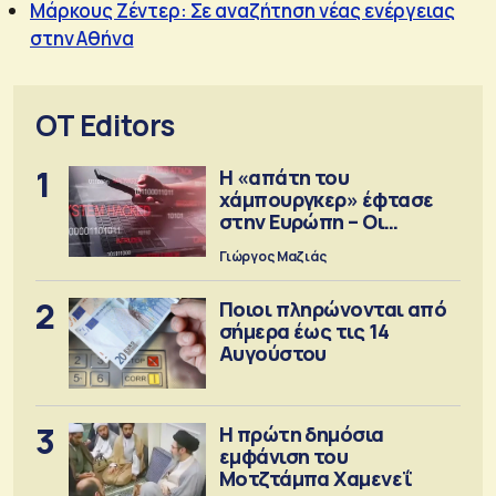
Μάρκους Ζέντερ: Σε αναζήτηση νέας ενέργειας
στην Αθήνα
OT Editors
1
Η «απάτη του
χάμπουργκερ» έφτασε
στην Ευρώπη – Οι
προειδοποιήσεις
Γιώργος Μαζιάς
2
Ποιοι πληρώνονται από
σήμερα έως τις 14
Αυγούστου
3
Η πρώτη δημόσια
εμφάνιση του
Μοτζτάμπα Χαμενεΐ