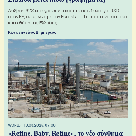
Αύξηση 61% κατέγραψαν τα κρατικά κονδύλια για R&D
στην ΕΕ, σύμφωνα με την Eurostat - Τα ποσά ανά κάτοικο
και η θέση της Ελλάδας
Κωνσταντίνος Δημητρίου
WORLD
10.08.2026, 07:00
«Refine, Baby, Refine», το νέο σύνθημα