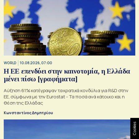
WORLD
10.08.2026, 07:00
Η ΕΕ επενδύει στην καινοτομία, η Ελλάδα
μένει πίσω [γραφήματα]
Αύξηση 61% κατέγραψαν τα κρατικά κονδύλια για R&D στην
ΕΕ, σύμφωνα με την Eurostat - Τα ποσά ανά κάτοικο και η
θέση της Ελλάδας
Κωνσταντίνος Δημητρίου
Cookies