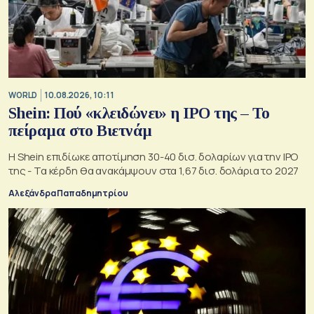
WORLD
10.08.2026, 10:11
Shein: Πού «κλειδώνει» η IPO της – Το
πείραμα στο Βιετνάμ
Η Shein επιδίωκε αποτίμηση 30-40 δισ. δολαρίων για την IPO
της - Τα κέρδη θα ανακάμψουν στα 1,67 δισ. δολάρια το 2027
Αλεξάνδρα Παπαδημητρίου