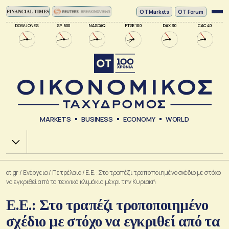
ΟΤ Markets
OT Forum
DOW JONES
SP 500
NASDAQ
FTSE 100
DAX 30
CAC 40
MARKETS
BUSINESS
ECONOMY
WORLD
Χ.Α.
ot.gr
/
Ενέργεια
/
Πετρέλαιο
/
Ε.Ε.: Στο τραπέζι τροποποιημένο σχέδιο με στόχο
να εγκριθεί από τα τεχνικά κλιμάκια μέχρι την Κυριακή
Ε.Ε.: Στο τραπέζι τροποποιημένο
σχέδιο με στόχο να εγκριθεί από τα