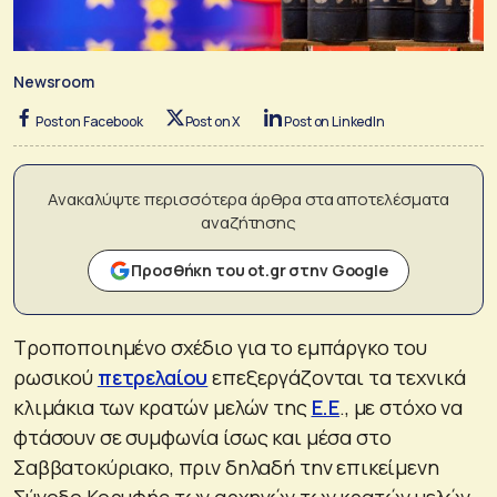
Newsroom
Post on Facebook
Post on X
Post on LinkedIn
Ανακαλύψτε περισσότερα άρθρα στα αποτελέσματα
αναζήτησης
Προσθήκη του ot.gr στην Google
Τροποποιημένο σχέδιο για το εμπάργκο του
ρωσικού
πετρελαίου
επεξεργάζονται τα τεχνικά
κλιμάκια των κρατών μελών της
Ε.Ε
., με στόχο να
φτάσουν σε συμφωνία ίσως και μέσα στο
Σαββατοκύριακο, πριν δηλαδή την επικείμενη
Σύνοδο Κορυφής των αρχηγών των κρατών μελών.