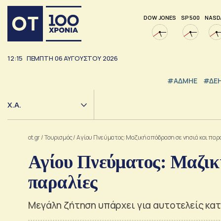
DOW JONES
SP 500
NASD
12:15
ΠΕΜΠΤΗ
06
ΑΥΓΟΥΣΤΟΥ
2026
#ΑΔΜΗΕ
#ΔΕ
Χ.Α.
ot.gr
/
Τουρισμός
/
Αγίου Πνεύματος: Μαζική απόδραση σε νησιά και παρ
Αγίου Πνεύματος: Μαζικ
παραλίες
Μεγάλη ζήτηση υπάρχει για αυτοτελείς κατ