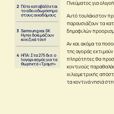
Πνεύματος για ολιγο
2
Πότε καταβάλλεται
το αδειοδωρόσημο
στους οικοδόμους
Αυτό τουλάχιστον πρ
παρουσιάζουν τα κα
δημοφιλών προορισμ
3
Samsung και SK
Hynix δοκιμάζουν
κινεζικά τσιπ
Αν και ακόμα τα ποσ
της αγοράς εκτιμούν ό
4
ΗΠΑ: Στα 275 δισ. ο
πληρότητες θα προσε
λογαριασμός για τα
θωρηκτά «Τραμπ»
κοντινούς παραθαλά
χιλιομετρικής απόστ
τα κοντινά νησιά στη