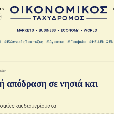
AQ
MARKETS
BUSINESS
ECONOMY
WORLD
Η
#ελληνικές Τράπεζες
#Αγρότες
#Γραφεία
#HELLENiQ E
αλίες
ή απόδραση σε νησιά και
οικίες και διαμερίσματα