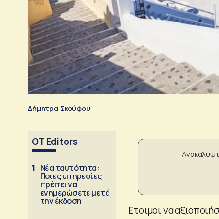
Δήμητρα Σκούφου
OT Editors
Ανακαλύψτ
1
Νέα ταυτότητα:
Ποιες υπηρεσίες
πρέπει να
ενημερώσετε μετά
την έκδοση
Ετοιμοι να αξιοποιήσ