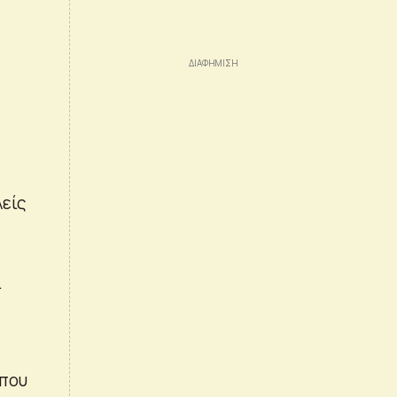
λείς
.
 που