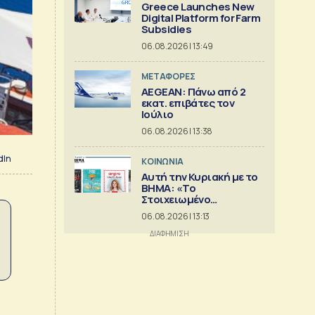
Greece Launches New
Digital Platform for Farm
Subsidies
06.08.2026 | 13:49
ΜΕΤΑΦΟΡΕΣ
AEGEAN: Πάνω από 2
εκατ. επιβάτες τον
Ιούλιο
06.08.2026 | 13:38
dIn
ΚΟΙΝΩΝΙΑ
Αυτή την Κυριακή με το
ΒΗΜΑ: «Το
Στοιχειωμένο
Ξενοδοχείο», Ελληνική
06.08.2026 | 13:13
Κουζίνα & ΒΗΜΑGAZINO