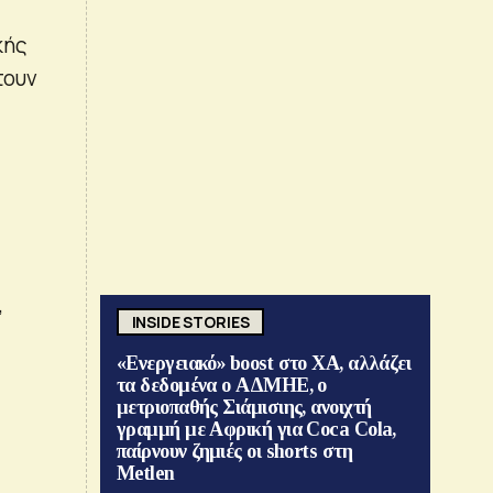
κής
τουν
υ
,
INSIDE STORIES
«Ενεργειακό» boost στο ΧΑ, αλλάζει
τα δεδομένα ο ΑΔΜΗΕ, ο
μετριοπαθής Σιάμισιης, ανοιχτή
γραμμή με Αφρική για Coca Cola,
παίρνουν ζημιές οι shorts στη
Metlen