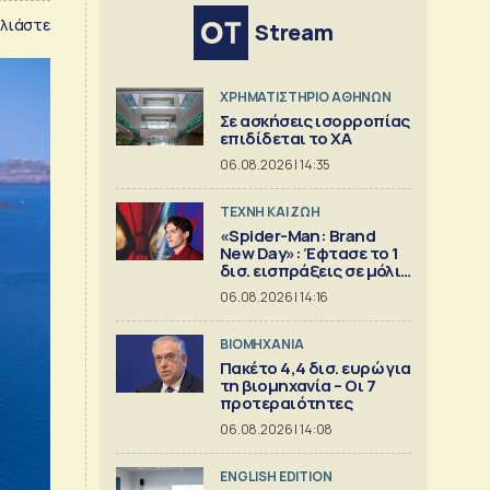
λιάστε
Stream
XΡΗΜΑΤΙΣΤΗΡΙΟ ΑΘΗΝΩΝ
Σε ασκήσεις ισορροπίας
επιδίδεται το ΧΑ
06.08.2026 | 14:35
TΕΧΝΗ ΚΑΙ ΖΩΗ
«Spider-Man: Brand
New Day»: Έφτασε το 1
δισ. εισπράξεις σε μόλις
6 ημέρες
06.08.2026 | 14:16
ΒΙΟΜΗΧΑΝΙΑ
Πακέτο 4,4 δισ. ευρώ για
τη βιομηχανία – Οι 7
προτεραιότητες
06.08.2026 | 14:08
ENGLISH EDITION