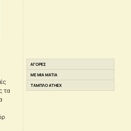
ΑΓΟΡΕΣ
ΜΕ ΜΙΑ ΜΑΤΙΑ
τές
ΤΑΜΠΛΟ ATHEX
ς τα
α
όρ