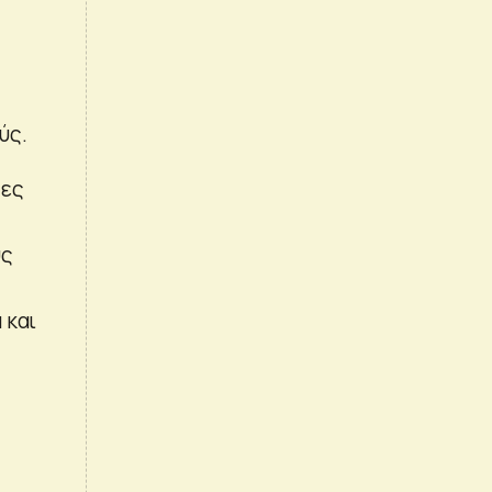
ύς.
τες
υς
 και