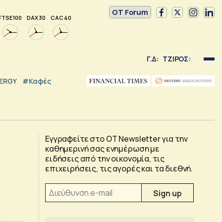
OT Forum
FTSE 100
DAX 30
CAC 40
Γ.Δ:
ΤΖΙΡΟΣ:
NERGY
#καφές
Εγγραφείτε στο OT Newsletter για την
καθημερινή σας ενημέρωση με
ειδήσεις από την οικονομία, τις
επιχειρήσεις, τις αγορές και τα διεθνή.