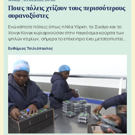
Ποιες πόλεις χτίζουν τους περισσότερους
ουρανοξύστες
Ενώ κάποτε πόλεις όπως η Νέα Υόρκη, το Σικάγο και το
Χονγκ Κονγκ κυριαρχούσαν στην παγκόσμια κούρσα των
ψηλών κτιρίων, σήμερα το επίκεντρο έχει μετατοπιστεί
προς την Ασία
Ευθύμιος Τσιλιόπουλος