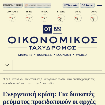
ΟΤ Markets
OT Forum
DOW JONES
SP 500
NASDAQ
FTSE 100
DAX 30
CAC 40
MARKETS
BUSINESS
ECONOMY
WORLD
Χ.Α.
ot.gr
/
Ενέργεια
/
Ηλεκτρισμός
/
Ενεργειακή κρίση: Για διακοπές ρεύματος
προειδοποιούν οι αρχές στην Αυστραλία
Ενεργειακή κρίση: Για διακοπές
ρεύματος προειδοποιούν οι αρχές