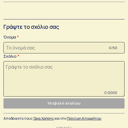
Γράψτε το σχόλιο σας
Όνομα
0 /50
Σχόλιο
0 /2000
Υποβολή σχολίου
Αποδέχεστε τους
Όροι Χρήσης
και την
Πολιτικη Απορρήτου