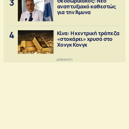
3
Θεοδωρικάκος: Νέο
αναπτυξιακό καθεστώς
για την Άμυνα
4
Κίνα: Η κεντρική τράπεζα
«στοκάρει» χρυσό στο
Χονγκ Κονγκ