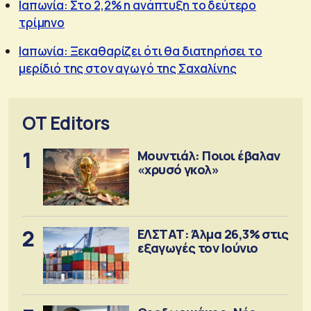
Ιαπωνία: Στο 2,2% η ανάπτυξη το δεύτερο
τρίμηνο
Ιαπωνία: Ξεκαθαρίζει ότι θα διατηρήσει το
μερίδιό της στον αγωγό της Σαχαλίνης
OT Editors
1
Μουντιάλ: Ποιοι έβαλαν
«χρυσό γκολ»
2
ΕΛΣΤΑΤ: Άλμα 26,3% στις
εξαγωγές τον Ιούνιο