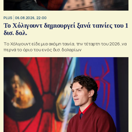
PLUS
06.08.2026, 22:00
Το Χόλιγουντ δημιουργεί ξανά ταινίες του 1
δισ. δολ.
Το Χόλιγουντ είδε μια ακόμη ταινία, την τέταρτη του 2026 ,να
περνά το όριο του ενός δισ. δολαρίων