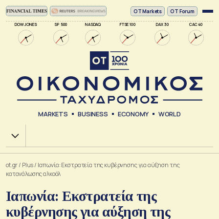
ΟΤ Markets
OT Forum
DOW JONES
SP 500
NASDAQ
FTSE 100
DAX 30
CAC 40
MARKETS
BUSINESS
ECONOMY
WORLD
Χ.Α.
ot.gr
/
Plus
/
Ιαπωνία: Εκστρατεία της κυβέρνησης για αύξηση της
κατανάλωσης αλκοόλ
Ιαπωνία: Εκστρατεία της
κυβέρνησης για αύξηση της