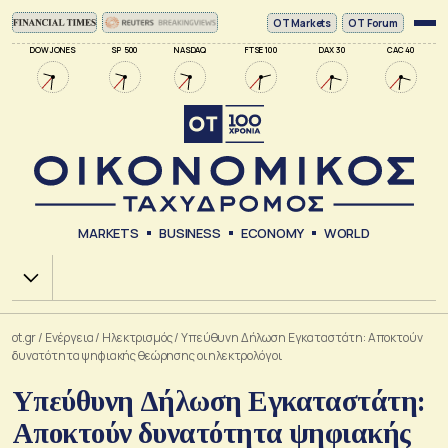
ΟΤ Markets
OT Forum
DOW JONES
SP 500
NASDAQ
FTSE 100
DAX 30
CAC 40
MARKETS
BUSINESS
ECONOMY
WORLD
Χ.Α.
ot.gr
/
Ενέργεια
/
Ηλεκτρισμός
/
Υπεύθυνη Δήλωση Εγκαταστάτη: Αποκτούν
δυνατότητα ψηφιακής θεώρησης οι ηλεκτρολόγοι
Υπεύθυνη Δήλωση Εγκαταστάτη:
Αποκτούν δυνατότητα ψηφιακής