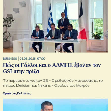
BUSINESS
06.08.2026, 07:00
Πώς οι Γάλλοι και ο ΑΔΜΗΕ έβαλαν τον
GSI στην πρίζα
Το παρασκήνιο για τον GSI – Ο μεθοδικός Μανουσάκης, το
πείσμα Meridiam και Nexans – Ο ρόλος του Μακρόν
Χρήστος Κολώνας