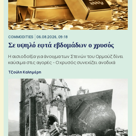
COMMODITIES
06.08.2026, 09:18
Σε υψηλό εφτά εβδομάδων ο χρυσός
Η αισιοδοξία για άνοιγμα των Στενών του Ορμούζ δίνει
καύσιμα στις αγορές - Ο χρυσός συνεχίζει ανοδικά
Τζούλη Καλημέρη