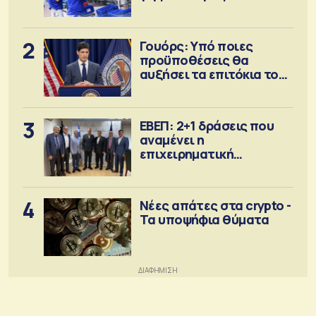
2
Γουόρς: Υπό ποιες
προϋποθέσεις θα
αυξήσει τα επιτόκια τον
Σεπτέμβριο
3
ΕΒΕΠ: 2+1 δράσεις που
αναμένει η
επιχειρηματική
κοινότητα
4
Νέες απάτες στα crypto -
Τα υποψήφια θύματα