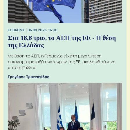
ECONOMY
06.08.2026, 16:30
Στα 18,8 τρισ. το ΑΕΠ της ΕΕ - Η θέση
της Ελλάδας
Με βάση το ΑΕΠ, η Γερμανία είχε τη μεγαλύτερη
οικονομία μεταξύ των χωρών της ΕΕ, ακολουθούμενη
από τη Γαλλία
Γρηγόρης Τραγγανίδας