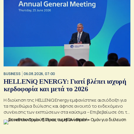
BUSINESS
06.08.2026, 07:00
HELLENiQ ENERGY: Γιατί βλέπει ισχυρή
κερδοφορία και μετά το 2026
Η διοίκηση της HELLENiQ Energy εμφανίστηκε αισιόδοξη για
τα περιθώρια διύλισης και άφησε ανοιχτό το ενδεχόμενο
συνέχισης των εκπτώσεων στα καύσιμα – Επιβεβαίωσε ότι το
γεωτρύπανο θα μπει το 2027 στο Βόρειο Ιόνιο