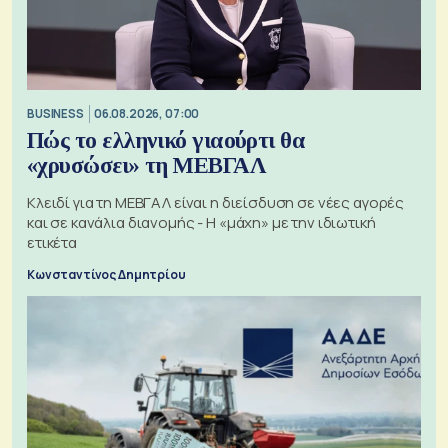
BUSINESS
06.08.2026, 07:00
Πώς το ελληνικό γιαούρτι θα
«χρυσώσει» τη ΜΕΒΓΑΛ
Κλειδί για τη ΜΕΒΓΑΛ είναι η διείσδυση σε νέες αγορές
και σε κανάλια διανομής - Η «μάχη» με την ιδιωτική
ετικέτα
Κωνσταντίνος Δημητρίου