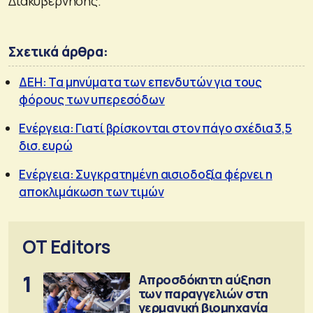
Διακυβέρνησης.
Σχετικά άρθρα:
ΔΕΗ: Τα μηνύματα των επενδυτών για τους
φόρους των υπερεσόδων
Ενέργεια: Γιατί βρίσκονται στον πάγο σχέδια 3,5
δισ. ευρώ
Ενέργεια: Συγκρατημένη αισιοδοξία φέρνει η
αποκλιμάκωση των τιμών
OT Editors
1
Απροσδόκητη αύξηση
των παραγγελιών στη
γερμανική βιομηχανία