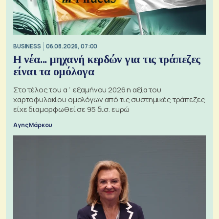
BUSINESS
06.08.2026, 07:00
Η νέα... μηχανή κερδών για τις τράπεζες
είναι τα ομόλογα
Στο τέλος του α΄ εξαμήνου 2026 η αξία του
χαρτοφυλακίου ομολόγων από τις συστημικές τράπεζες
είχε διαμορφωθεί σε 95 δισ. ευρώ
Αγης Μάρκου