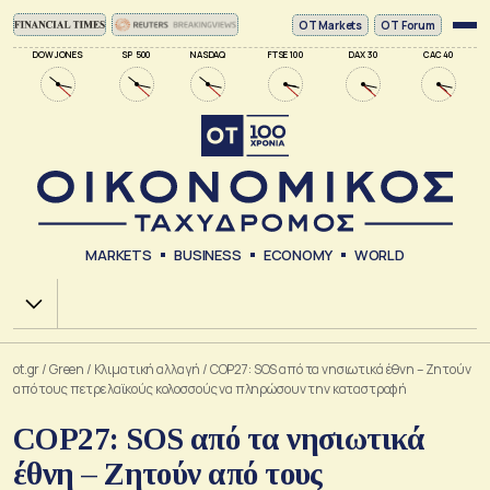
ΟΤ Markets
OT Forum
DOW JONES
SP 500
NASDAQ
FTSE 100
DAX 30
CAC 40
MARKETS
BUSINESS
ECONOMY
WORLD
Χ.Α.
ot.gr
/
Green
/
Κλιματική αλλαγή
/
COP27: SOS από τα νησιωτικά έθνη – Ζητούν
από τους πετρελαϊκούς κολοσσούς να πληρώσουν την καταστροφή
COP27: SOS από τα νησιωτικά
έθνη – Ζητούν από τους