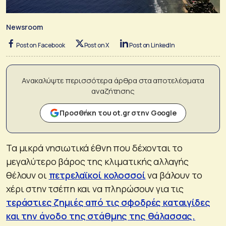
Newsroom
Post on Facebook
Post on X
Post on LinkedIn
Ανακαλύψτε περισσότερα άρθρα στα αποτελέσματα
αναζήτησης
Προσθήκη του ot.gr στην Google
Τα μικρά νησιωτικά έθνη που δέχονται το
μεγαλύτερο βάρος της κλιματικής αλλαγής
θέλουν οι
πετρελαϊκοί κολοσσοί
να βάλουν το
χέρι στην τσέπη και να πληρώσουν για τις
τεράστιες ζημιές από τις σφοδρές καταιγίδες
και την άνοδο της στάθμης της θάλασσας.