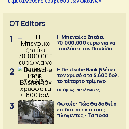
εκμετάλλευσης του βυθού των ωκεανών
OT Editors
1
Η Μπενφίκα ζητάει
70.000.000 ευρώ για να
πουλήσει τον Παυλίδη
2
Η Deutsche Bank βλέπει
τον χρυσό στα 4.600 δολ.
το τέταρτο τρίμηνο
Ευθύμιος Τσιλιόπουλος
3
Φωτιές: Πώς θα δοθεί η
επιδότηση για τους
πληγέντες - Τα ποσά