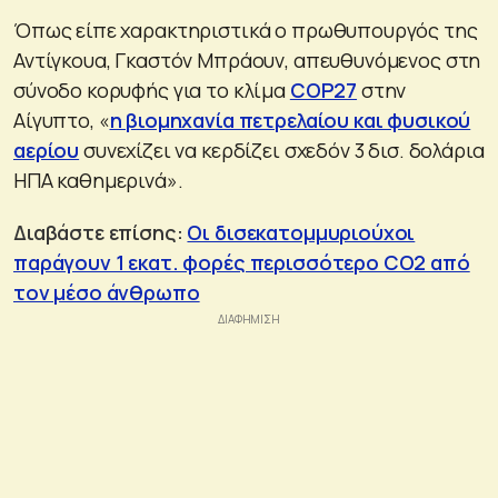
Όπως είπε χαρακτηριστικά ο πρωθυπουργός της
Αντίγκουα, Γκαστόν Μπράουν, απευθυνόμενος στη
σύνοδο κορυφής για το κλίμα
COP27
στην
Αίγυπτο, «
η βιομηχανία πετρελαίου και φυσικού
αερίου
συνεχίζει να κερδίζει σχεδόν 3 δισ. δολάρια
ΗΠΑ καθημερινά».
Διαβάστε επίσης:
Οι δισεκατομμυριούχοι
παράγουν 1 εκατ. φορές περισσότερο CO2 από
τον μέσο άνθρωπο