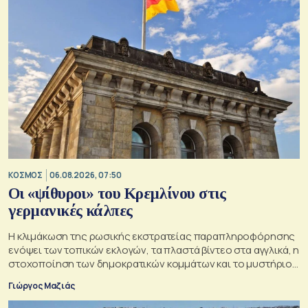
ΚΟΣΜΟΣ
06.08.2026, 07:50
Οι «ψίθυροι» του Κρεμλίνου στις
γερμανικές κάλπες
Η κλιμάκωση της ρωσικής εκστρατείας παραπληροφόρησης
ενόψει των τοπικών εκλογών, τα πλαστά βίντεο στα αγγλικά, η
στοχοποίηση των δημοκρατικών κομμάτων και το μυστήριο
της παράδοξης στρατηγικής.
Γιώργος Μαζιάς