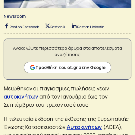
Newsroom
Post on Facebook
Post on X
Post on LinkedIn
Ανακαλύψτε περισσότερα άρθρα στα αποτελέσματα
αναζήτησης
Προσθήκη του ot.gr στην Google
Μειώθηκαν οι παγκόσμιες πωλήσεις νέων
αυτοκινήτων
από τον Ιανουάριο έως τον
Σεπτέμβριο του τρέχοντος έτους
Η τελευταία έκδοση της έκθεσης της Ευρωπαϊκής
Ένωσης Κατασκευαστών
Αυτοκινήτων
(ACEA),
για τα τρία πρώτα τρίμηνα του 2022, παρέχει μια