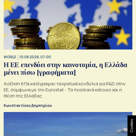
WORLD
10.08.2026, 07:00
Η ΕΕ επενδύει στην καινοτομία, η Ελλάδα
μένει πίσω [γραφήματα]
Αύξηση 61% κατέγραψαν τα κρατικά κονδύλια για R&D στην
ΕΕ, σύμφωνα με την Eurostat - Τα ποσά ανά κάτοικο και η
θέση της Ελλάδας
Κωνσταντίνος Δημητρίου
Cookies