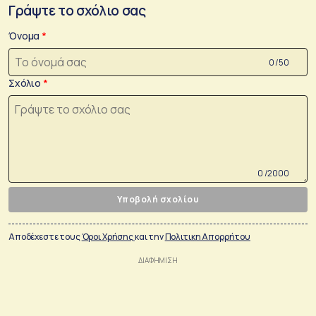
Γράψτε το σχόλιο σας
Όνομα
0 /50
Σχόλιο
0 /2000
Υποβολή σχολίου
Αποδέχεστε τους
Όροι Χρήσης
και την
Πολιτικη Απορρήτου