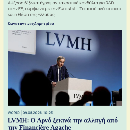
Αύξηση 61% κατέγραψαν τα κρατικά κονδύλια για R&D
στην ΕΕ, σύμφωνα με την Eurostat - Τα ποσά ανά κάτοικο
και η θέση της Ελλάδας
Κωνσταντίνος Δημητρίου
WORLD
09.08.2026, 10:23
LVMH: Ο Αρνό ξεκινά την αλλαγή από
την Financière Agache