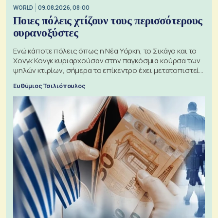
WORLD
09.08.2026, 08:00
Ποιες πόλεις χτίζουν τους περισσότερους
ουρανοξύστες
Ενώ κάποτε πόλεις όπως η Νέα Υόρκη, το Σικάγο και το
Χονγκ Κονγκ κυριαρχούσαν στην παγκόσμια κούρσα των
ψηλών κτιρίων, σήμερα το επίκεντρο έχει μετατοπιστεί
προς την Ασία
Ευθύμιος Τσιλιόπουλος