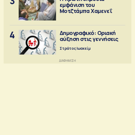
3
εμφάνιση του
Μοτζτάμπα Χαμενεΐ
4
Δημογραφικό: Οριακή
αύξηση στις γεννήσεις
Στράτος Ιωακείμ