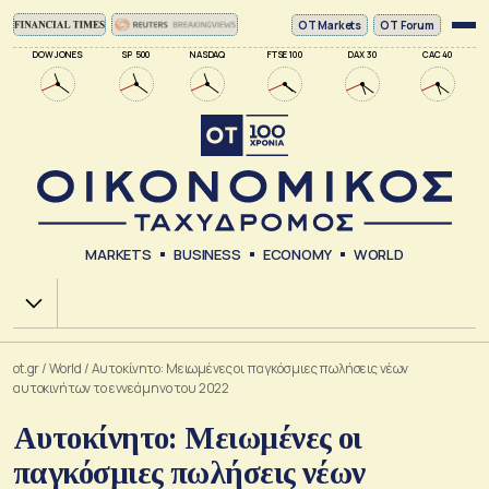
ΟΤ Markets
OT Forum
DOW JONES
SP 500
NASDAQ
FTSE 100
DAX 30
CAC 40
MARKETS
BUSINESS
ECONOMY
WORLD
Χ.Α.
ot.gr
/
World
/
Αυτοκίνητο: Μειωμένες οι παγκόσμιες πωλήσεις νέων
αυτοκινήτων το εννεάμηνο του 2022
Αυτοκίνητο: Μειωμένες οι
παγκόσμιες πωλήσεις νέων