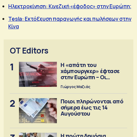
Ηλεκτροκίνηση: Kινεζική «έφοδος» στην Ευρώπη;
Tesla: Εκτόξευση παραγωγής και πωλήσεων στην
Κίνα
OT Editors
1
Η «απάτη του
χάμπουργκερ» έφτασε
στην Ευρώπη – Οι
προειδοποιήσεις
Γιώργος Μαζιάς
2
Ποιοι πληρώνονται από
σήμερα έως τις 14
Αυγούστου
Η πρώτη δημόσια