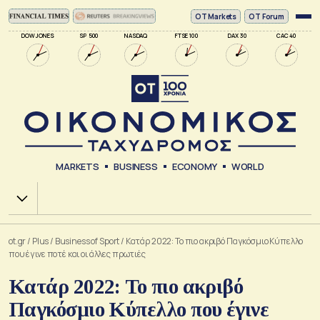
ΟΤ Markets
OT Forum
DOW JONES
SP 500
NASDAQ
FTSE 100
DAX 30
CAC 40
MARKETS
BUSINESS
ECONOMY
WORLD
Χ.Α.
ot.gr
/
Plus
/
Business of Sport
/
Κατάρ 2022: Το πιο ακριβό Παγκόσμιο Κύπελλο
που έγινε ποτέ και οι άλλες πρωτιές
Κατάρ 2022: Το πιο ακριβό
Παγκόσμιο Κύπελλο που έγινε