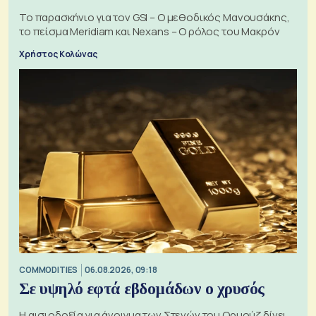
Το παρασκήνιο για τον GSI – Ο μεθοδικός Μανουσάκης,
το πείσμα Meridiam και Nexans – Ο ρόλος του Μακρόν
Χρήστος Κολώνας
COMMODITIES
06.08.2026, 09:18
Σε υψηλό εφτά εβδομάδων ο χρυσός
Η αισιοδοξία για άνοιγμα των Στενών του Ορμούζ δίνει