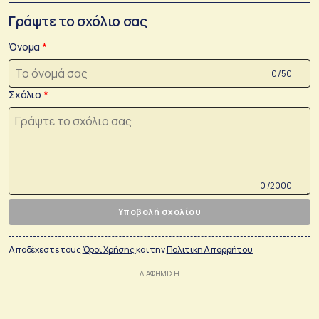
Γράψτε το σχόλιο σας
Όνομα
0 /50
Σχόλιο
0 /2000
Υποβολή σχολίου
Αποδέχεστε τους
Όροι Χρήσης
και την
Πολιτικη Απορρήτου