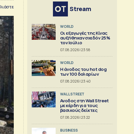
λιάστε
Stream
WORLD
Οι εξαγωγές της Κίνας
αυξήθηκαν σχεδόν 25%
τον Ιούλιο
07.08.2026 | 23:58
WORLD
Η άνοδος του hot dog
των 100 δολαρίων
07.08.2026 | 23:40
WALL STREET
Ανοδος στη Wall Street
με κέρδη για τους
βασικούς δείκτες
07.08.2026 | 23:22
BUSINESS