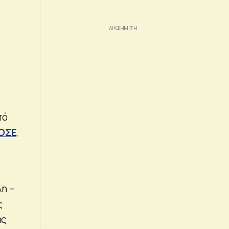
πό
ΟΣΕ
,
η –
ς
ής