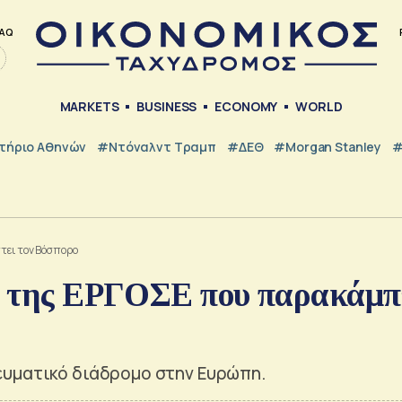
AQ
MARKETS
BUSINESS
ECONOMY
WORLD
τήριο Αθηνών
#Ντόναλντ Τραμπ
#ΔΕΘ
#Morgan Stanley
#
τει τον Βόσπορο
ct της ΕΡΓΟΣΕ που παρακάμπ
ευματικό διάδρομο στην Ευρώπη.