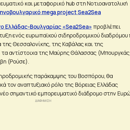
ευματικό και μεταφορικό hub στη Νοτιοανατολική
λληνοβουλγαρικό mega project Sea2Sea
γο Ελλάδας-Βουλγαρίας «Sea2Sea»
προβλέπει
τυξη ενός ευρωπαϊκού σιδηροδρομικού διαδρόμου
α της Θεσσαλονίκης, της Καβάλας και της
 τα αντίστοιχα της Μαύρης Θάλασσας (Μπουργκάς
βη (Ρούσε).
δηροδρομικής παράκαμψης του Βοσπόρου, θα
κά τον αναπτυξιακό ρόλο της Βόρειας Ελλάδας
 νέο σημαντικό εμπορευματικό διάδρομο στην Ευρ