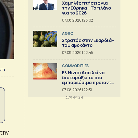
Χαμηλές πτήσεις για
την Εύρηκα - Το πλάνο
για το 2026
07.08.2026 | 23:02
AGRO
Στρατός στην «καρδιά»
του αβοκάντο
07.08.2026 | 22:45
COMMODITIES
dIn
Ελ Νίνιο: Απειλεί να
διαταράξει τα πιο
εμπορεύσιμα προϊόντα
στον κόσμο
07.08.2026 | 22:31
 την