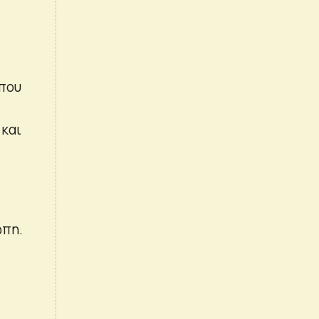
 που
 και
ώπη.