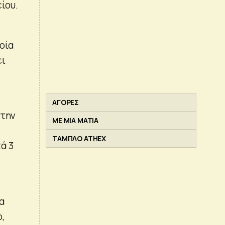
ίου.
οία
ει
ΑΓΟΡΕΣ
στην
ΜΕ ΜΙΑ ΜΑΤΙΑ
ΤΑΜΠΛΟ ATHEX
τά 3
α
,