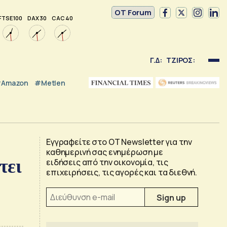
OT Forum
FTSE 100
DAX 30
CAC 40
Γ.Δ:
ΤΖΙΡΟΣ:
Amazon
#Metlen
Εγγραφείτε στο OT Newsletter για την
καθημερινή σας ενημέρωση με
τει
ειδήσεις από την οικονομία, τις
επιχειρήσεις, τις αγορές και τα διεθνή.