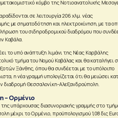
αμετακομιστικό κόμβο της Νοτιοανατολικής Μεσογε
αραδίδονται σε λειτουργία 206 χλμ. νέας
μής με σηματοδότηση και ηλεκτροκίνηση, με τα οπ
κλήρωση του σιδηροδρομικού διαδρόμου που συνδέ
ην Καβάλα.
έει το υπό ανάπτυξη λιμάνι της Νέας Καρβάλης
τολικό τμήμα του Νομού Καβάλας και θα καταλήγει 
ξοτών Ξάνθης, όπου θα συνδέεται με το υπόλοιπο
λιστα, η νέα γραμμή υπολογίζεται ότι θα μειώσει κα
ην διαδρομή Θεσσαλονίκη-Αλεξανδρούπολη.
 – Ορμένιο
 της υπάρχουσας διασυνοριακής γραμμής στο τμήμ
λη μέχρι το Ορμένιο, προϋπολογισμού 1,08 δις Euro