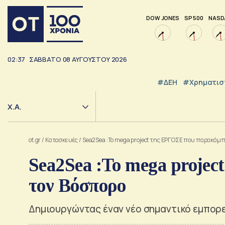
DOW JONES
SP 500
NASD
02:37
ΣΑΒΒΑΤΟ
08
ΑΥΓΟΥΣΤΟΥ
2026
#ΔΕΗ
#Χρηματισ
Χ.Α.
ot.gr
/
Κατασκευές
/
Sea2Sea :Το mega project της ΕΡΓΟΣΕ που παρακάμπ
Sea2Sea :Το mega proje
τον Βόσπορο
Δημιουργώντας έναν νέο σημαντικό εμπορ