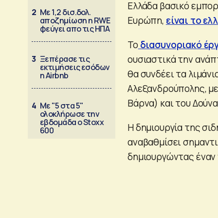
Ελλάδα βασικό εμπορ
2
Με 1,2 δισ.δολ.
Ευρώπη,
είναι το ε
αποζημίωση η RWE
φεύγει απο τις ΗΠΑ
Το
διασυνοριακό έρ
ουσιαστικά την ανάπ
3
Ξεπέρασε τις
εκτιμήσεις εσόδων
θα συνδέει τα λιμάνι
η Airbnb
Αλεξανδρούπολης, με
Βάρνα) και του Δούνα
4
Με "5 στα 5"
ολοκλήρωσε την
εβδομάδα ο Stoxx
Η δημιουργία της σι
600
αναβαθμίσει σημαντι
δημιουργώντας έναν