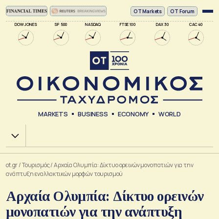
ΟΤ Markets
OT Forum
DOW JONES
SP 500
NASDAQ
FTSE 100
DAX 30
CAC 40
MARKETS
BUSINESS
ECONOMY
WORLD
Χ.Α.
ot.gr
/
Τουρισμός
/
Αρχαία Ολυμπία: Δίκτυο ορεινών μονοπατιών για την
ανάπτυξη εναλλακτικών μορφών τουρισμού
Αρχαία Ολυμπία: Δίκτυο ορεινών
μονοπατιών για την ανάπτυξη