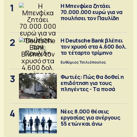
1
Η Μπενφίκα ζητάει
70.000.000 ευρώ για να
πουλήσει τον Παυλίδη
2
Η Deutsche Bank βλέπει
τον χρυσό στα 4.600 δολ.
το τέταρτο τρίμηνο
Ευθύμιος Τσιλιόπουλος
3
Φωτιές: Πώς θα δοθεί η
επιδότηση για τους
πληγέντες - Τα ποσά
4
Νέες 8.000 θέσεις
εργασίας για ανέργους
55 ετών και άνω