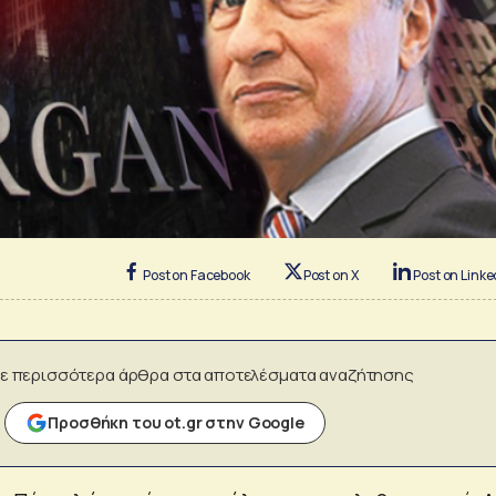
Post on Facebook
Post on X
Post on Linke
ε περισσότερα άρθρα στα αποτελέσματα αναζήτησης
Προσθήκη του ot.gr στην Google