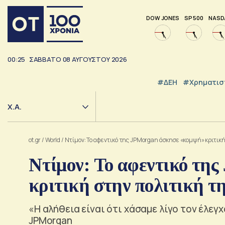
DOW JONES
SP 500
NASD
00:25
ΣΑΒΒΑΤΟ
08
ΑΥΓΟΥΣΤΟΥ
2026
#ΔΕΗ
#Χρηματισ
Χ.Α.
ot.gr
/
World
/
Ντίμον: Το αφεντικό της JPMorgan άσκησε «κομψή» κριτική
Ντίμον: Το αφεντικό τη
κριτική στην πολιτική τ
«Η αλήθεια είναι ότι χάσαμε λίγο τον έλε
JPMorgan