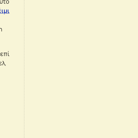
Αυτό
έιμι
η
 επί
ελ,