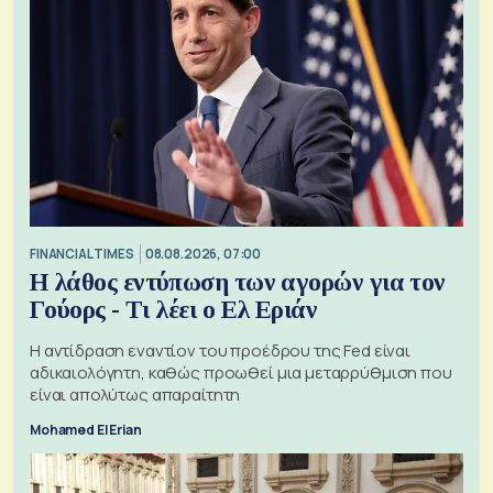
FINANCIAL TIMES
08.08.2026, 07:00
Η λάθος εντύπωση των αγορών για τον
Γούορς - Τι λέει ο Ελ Εριάν
Η αντίδραση εναντίον του προέδρου της Fed είναι
αδικαιολόγητη, καθώς προωθεί μια μεταρρύθμιση που
είναι απολύτως απαραίτητη
Mohamed El Erian