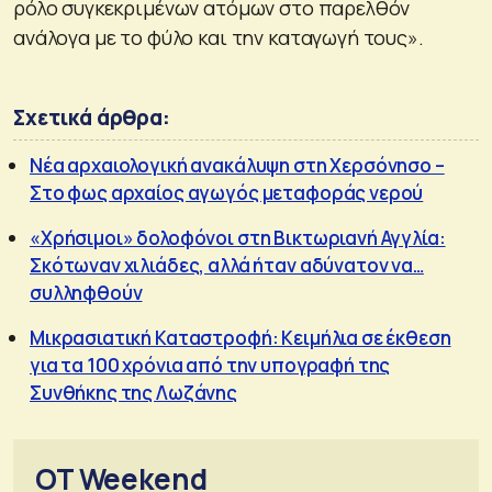
ρόλο συγκεκριμένων ατόμων στο παρελθόν
ανάλογα με το φύλο και την καταγωγή τους».
Σχετικά άρθρα:
Νέα αρχαιολογική ανακάλυψη στη Χερσόνησο –
Στο φως αρχαίος αγωγός μεταφοράς νερού
«Χρήσιμοι» δολοφόνοι στη Βικτωριανή Αγγλία:
Σκότωναν χιλιάδες, αλλά ήταν αδύνατον να…
συλληφθούν
Μικρασιατική Καταστροφή: Κειμήλια σε έκθεση
για τα 100 χρόνια από την υπογραφή της
Συνθήκης της Λωζάνης
OT Weekend