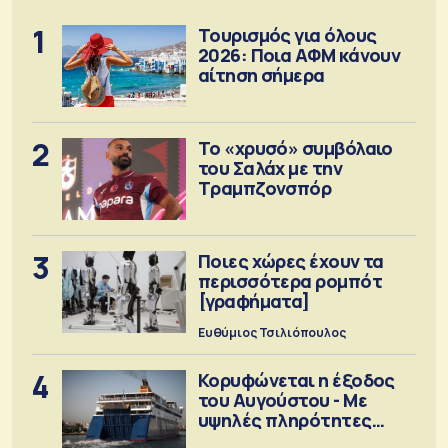
1
Τουρισμός για όλους
2026: Ποια ΑΦΜ κάνουν
αίτηση σήμερα
2
Το «χρυσό» συμβόλαιο
του Σαλάχ με την
Τραμπζονσπόρ
3
Ποιες χώρες έχουν τα
περισσότερα ρομπότ
[γραφήματα]
Ευθύμιος Τσιλιόπουλος
4
Κορυφώνεται η έξοδος
του Αυγούστου - Με
υψηλές πληρότητες
αναχωρούν τα πλοία