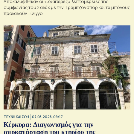
Αποκαλύφθηκαν οι «ιδιαίτερες» λεπτομέρειες της
συμφωνίας του Σαλάχ με την Τραμπζονσπόρ και τα μπόνους
προκαλούν… ίλιγγο.
TΕΧΝΗ ΚΑΙ ΖΩΗ
07.08.2026, 09:17
Κέρκυρα: Διαγωνισμός για την
αποκατάσταση του κτηρίου της