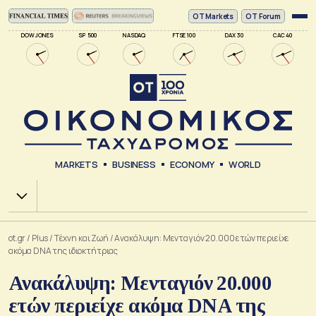
ΟΤ Markets
OT Forum
DOW JONES
SP 500
NASDAQ
FTSE 100
DAX 30
CAC 40
MARKETS
BUSINESS
ECONOMY
WORLD
Χ.Α.
ot.gr
/
Plus
/
Tέχνη και Ζωή
/
Ανακάλυψη: Μενταγιόν 20.000 ετών περιείχε
ακόμα DNA της ιδιοκτήτριας
Ανακάλυψη: Μενταγιόν 20.000
ετών περιείχε ακόμα DNA της