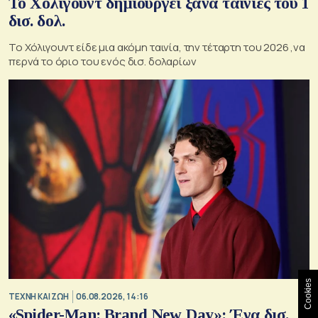
Το Χόλιγουντ δημιουργεί ξανά ταινίες του 1
δισ. δολ.
Το Χόλιγουντ είδε μια ακόμη ταινία, την τέταρτη του 2026 ,να
περνά το όριο του ενός δισ. δολαρίων
Cookies
TΕΧΝΗ ΚΑΙ ΖΩΗ
06.08.2026, 14:16
«Spider-Man: Brand New Day»: Ένα δισ.