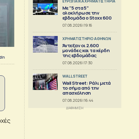
ΕΥΡΩΠΑΪΚΑ ΧΡΗΜΑΤΙΣΤΗΡΙΑ
Με "5 στα 5"
ολοκλήρωσε την
εβδομάδα ο Stoxx 600
07.08.2026 | 19:16
XΡΗΜΑΤΙΣΤΗΡΙΟ ΑΘΗΝΩΝ
Άντεξαν οι 2.600
μονάδες και τα κέρδη
της εβδομάδας
dIn
07.08.2026 | 17:30
WALL STREET
Wall Street: Ράλι μετά
το σήμα από την
απασχόληση
07.08.2026 | 16:44
οχές