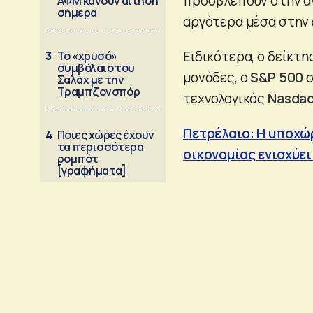
προσβλέπουν στην α
ΑΦΜ κάνουν αίτηση
σήμερα
αργότερα μέσα στην
Ειδικότερα, ο δείκτη
3
Το «χρυσό»
συμβόλαιο του
μονάδες, ο
S&P 500
σ
Σαλάχ με την
Τραμπζονσπόρ
τεχνολογικός
Nasda
Πετρέλαιο: Η υποχώ
4
Ποιες χώρες έχουν
τα περισσότερα
οικονομίας ενισχύει
ρομπότ
[γραφήματα]