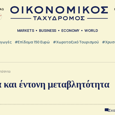
AQ
MARKETS
BUSINESS
ECONOMY
WORLD
γωγές
#Επίδομα 150 Ευρώ
#Χωροταξικό Τουρισμού
#Χρυσή
λητότητα
α και έντονη μεταβλητότητα
Σχο