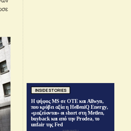
νων
ωσε
INSIDE STORIES
Η ψήφος MS σε ΟΤΕ και Allwyn,
που κρύβει αξία η HelleniQ Energy,
«μαζεύονται» οι short στη Metlen,
buyback και από την Prodea, το
unfair της Fed