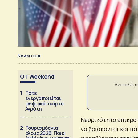
Newsroom
OT Weekend
Ανακαλύψτ
1
Πότε
ενεργοποιείται
ψηφιακά η κάρτα
Αγρότη
Νευρικότητα επικρα
2
Τουρισμός για
να βρίσκονται και πά
όλους 2026: Ποια