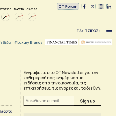
OT Forum
FTSE 100
DAX 30
CAC 40
Γ.Δ:
ΤΖΙΡΟΣ:
 Βίζα
#luxury Brands
Εγγραφείτε στο OT Newsletter για την
καθημερινή σας ενημέρωση με
ειδήσεις από την οικονομία, τις
επιχειρήσεις, τις αγορές και τα διεθνή.
λιάστε