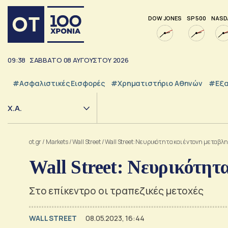
DOW JONES
SP 500
NASD
09:38
ΣΑΒΒΑΤΟ
08
ΑΥΓΟΥΣΤΟΥ
2026
#Ασφαλιστικές Εισφορές
#Χρηματιστήριο Αθηνών
#εξα
Χ.Α.
ot.gr
/
Markets
/
Wall Street
/
Wall Street: Νευρικότητα και έντονη μεταβ
Wall Street: Νευρικότητ
Στο επίκεντρο οι τραπεζικές μετοχές
WALL STREET
08.05.2023, 16:44