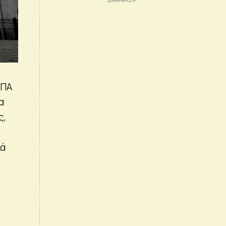
ΗΠΑ
α
ς,
λά