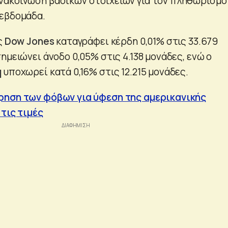
νακοίνωση βασικών στοιχείων για τον πληθωρισμό
 εβδομάδα.
ς
Dow Jones
καταγράφει κέρδη 0,01% στις 33.679
ημειώνει άνοδο 0,05% στις 4.138 μονάδες, ενώ ο
q
υποχωρεί κατά 0,16% στις 12.215 μονάδες.
ρηση των φόβων για ύφεση της αμερικανικής
 τις τιμές