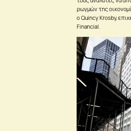
τους αναλυτές να α
ρωγμών της οικονομί
ο Quincy Krosby, επ
Financial.