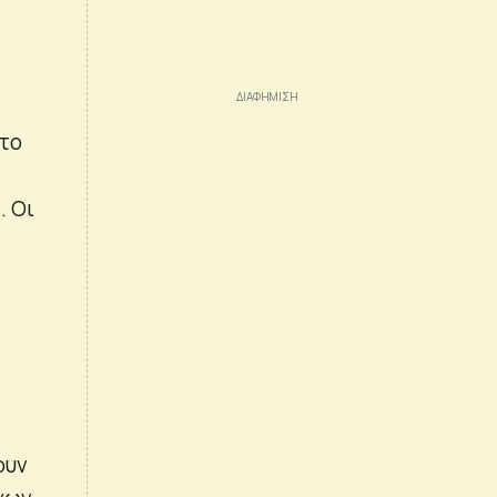
 το
. Οι
ουν