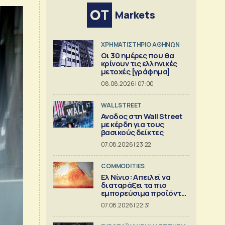
Markets
XΡΗΜΑΤΙΣΤΗΡΙΟ ΑΘΗΝΩΝ
Οι 30 ημέρες που θα
κρίνουν τις ελληνικές
μετοχές [γράφημα]
08.08.2026 | 07:00
WALL STREET
Ανοδος στη Wall Street
με κέρδη για τους
βασικούς δείκτες
07.08.2026 | 23:22
COMMODITIES
Ελ Νίνιο: Απειλεί να
διαταράξει τα πιο
εμπορεύσιμα προϊόντα
στον κόσμο
07.08.2026 | 22:31