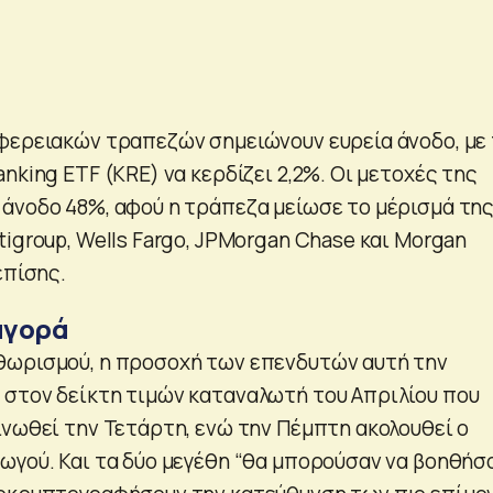
φερειακών τραπεζών σημειώνουν ευρεία άνοδο, με
nking ETF (KRE) να κερδίζει 2,2%. Οι μετοχές της
άνοδο 48%, αφού η τράπεζα μείωσε το μέρισμά της
igroup, Wells Fargo, JPMorgan Chase και Morgan
επίσης.
αγορά
θωρισμού, η προσοχή των επενδυτών αυτή την
στον δείκτη τιμών καταναλωτή του Απριλίου που
ινωθεί την Τετάρτη, ενώ την Πέμπτη ακολουθεί ο
ωγού. Και τα δύο μεγέθη “θα μπορούσαν να βοηθήσ