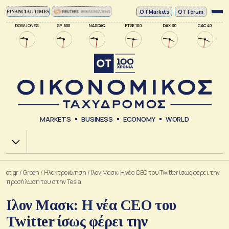
ΟΤ Markets
OT Forum
DOW JONES
SP 500
NASDAQ
FTSE 100
DAX 30
CAC 40
MARKETS
BUSINESS
ECONOMY
WORLD
Χ.Α.
ot.gr
/
Green
/
Ηλεκτροκίνηση
/
Ιλον Μασκ: Η νέα CEO του Twitter ίσως φέρει την
προσήλωσή του στην Tesla
Ιλον Μασκ: Η νέα CEO του
Twitter ίσως φέρει την