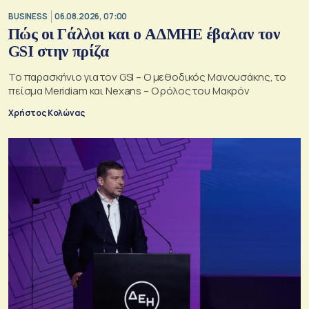
BUSINESS
06.08.2026, 07:00
Πώς οι Γάλλοι και ο ΑΔΜΗΕ έβαλαν τον
GSI στην πρίζα
Το παρασκήνιο για τον GSI – Ο μεθοδικός Μανουσάκης, το
πείσμα Meridiam και Nexans – Ο ρόλος του Μακρόν
Χρήστος Κολώνας