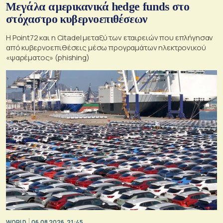
Μεγάλα αμερικανικά hedge funds στο
στόχαστρο κυβερνοεπιθέσεων
Η Point72 και η Citadel μεταξύ των εταιρειών που επλήγησαν
από κυβερνοεπιθέσεις μέσω προγραμάτων ηλεκτρονικού
«ψαρέματος» (phishing)
WORLD
06.08.2026, 21:45