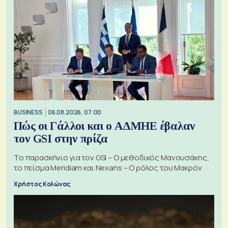
BUSINESS
06.08.2026, 07:00
Πώς οι Γάλλοι και ο ΑΔΜΗΕ έβαλαν
τον GSI στην πρίζα
Το παρασκήνιο για τον GSI – Ο μεθοδικός Μανουσάκης,
το πείσμα Meridiam και Nexans – Ο ρόλος του Μακρόν
Χρήστος Κολώνας