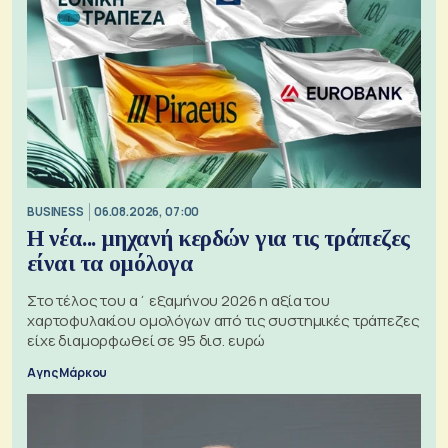
BUSINESS
06.08.2026, 07:00
Η νέα... μηχανή κερδών για τις τράπεζες
είναι τα ομόλογα
Στο τέλος του α΄ εξαμήνου 2026 η αξία του
χαρτοφυλακίου ομολόγων από τις συστημικές τράπεζες
είχε διαμορφωθεί σε 95 δισ. ευρώ
Αγης Μάρκου