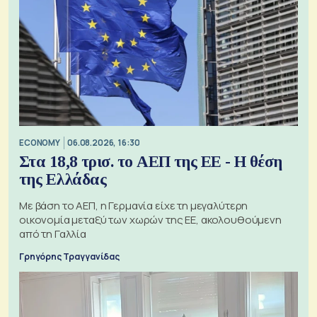
ECONOMY
06.08.2026, 16:30
Στα 18,8 τρισ. το ΑΕΠ της ΕΕ - Η θέση
της Ελλάδας
Με βάση το ΑΕΠ, η Γερμανία είχε τη μεγαλύτερη
οικονομία μεταξύ των χωρών της ΕΕ, ακολουθούμενη
από τη Γαλλία
Γρηγόρης Τραγγανίδας