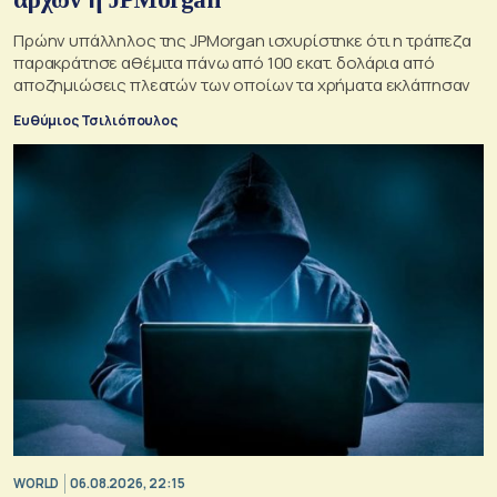
Πρώην υπάλληλος της JPMorgan ισχυρίστηκε ότι η τράπεζα
παρακράτησε αθέμιτα πάνω από 100 εκατ. δολάρια από
αποζημιώσεις πλεατών των οποίων τα χρήματα εκλάπησαν
Ευθύμιος Τσιλιόπουλος
WORLD
06.08.2026, 22:15