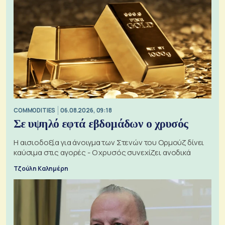
COMMODITIES
06.08.2026, 09:18
Σε υψηλό εφτά εβδομάδων ο χρυσός
Η αισιοδοξία για άνοιγμα των Στενών του Ορμούζ δίνει
καύσιμα στις αγορές - Ο χρυσός συνεχίζει ανοδικά
Τζούλη Καλημέρη