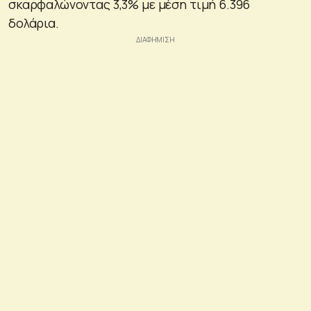
σκαρφαλώνοντας 3,3% με μέση τιμή 6.396
δολάρια.