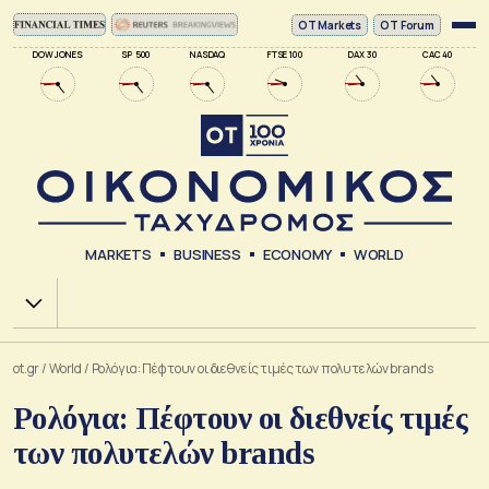
ΟΤ Markets
OT Forum
DOW JONES
SP 500
NASDAQ
FTSE 100
DAX 30
CAC 40
MARKETS
BUSINESS
ECONOMY
WORLD
Χ.Α.
ot.gr
/
World
/
Ρολόγια: Πέφτουν οι διεθνείς τιμές των πολυτελών brands
Ρολόγια: Πέφτουν οι διεθνείς τιμές
των πολυτελών brands