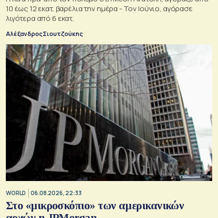
10 έως 12 εκατ. βαρέλια την ημέρα - Τον Ιούνιο, αγόρασε
λιγότερα από 6 εκατ.
Αλέξανδρος Σιουτζούκης
WORLD
06.08.2026, 22:33
Στο «μικροσκόπιο» των αμερικανικών
αρχών η JPMorgan