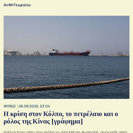
Ανθή Γεωργίου
WORLD
06.08.2026, 23:04
Η κρίση στoν Κόλπο, το πετρέλαιο και ο
ρόλος της Κίνας [γράφημα]
Η Κίνα πριν απο τον πόλεμο στη Μέση Ανατολή, αγόραζε από