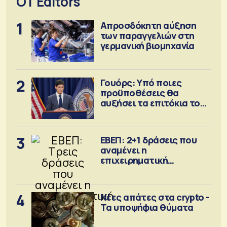
OT Editors
1
Απροσδόκητη αύξηση
των παραγγελιών στη
γερμανική βιομηχανία
2
Γουόρς: Υπό ποιες
προϋποθέσεις θα
αυξήσει τα επιτόκια τον
Σεπτέμβριο
3
ΕΒΕΠ: 2+1 δράσεις που
αναμένει η
επιχειρηματική
κοινότητα
4
Νέες απάτες στα crypto -
Τα υποψήφια θύματα