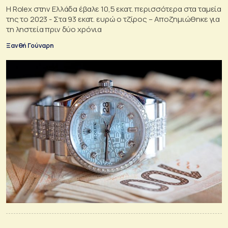
H Rolex στην Ελλάδα έβαλε 10,5 εκατ. περισσότερα στα ταμεία
της το 2023 - Στα 93 εκατ. ευρώ ο τζίρος – Αποζημιώθηκε για
τη ληστεία πριν δύο χρόνια
Ξανθή Γούναρη