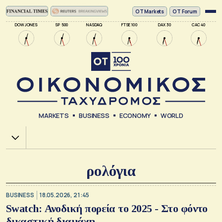
ΟΤ Markets
OT Forum
DOW JONES
SP 500
NASDAQ
FTSE 100
DAX 30
CAC 40
MARKETS
BUSINESS
ECONOMY
WORLD
Χ.Α.
ρολόγια
BUSINESS
18.05.2026, 21:45
Swatch: Ανοδική πορεία το 2025 - Στο φόντο
δικαστική διαμάχη