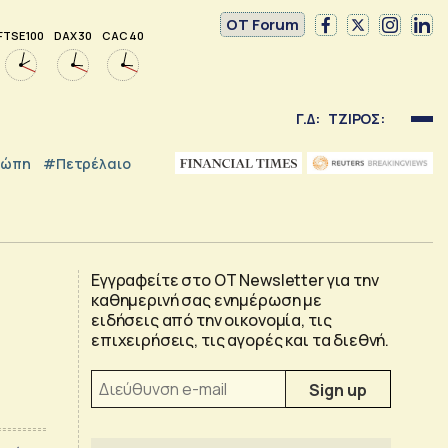
OT Forum
FTSE 100
DAX 30
CAC 40
Γ.Δ:
ΤΖΙΡΟΣ:
ρώπη
#Πετρέλαιο
Εγγραφείτε στο OT Newsletter για την
καθημερινή σας ενημέρωση με
ειδήσεις από την οικονομία, τις
επιχειρήσεις, τις αγορές και τα διεθνή.