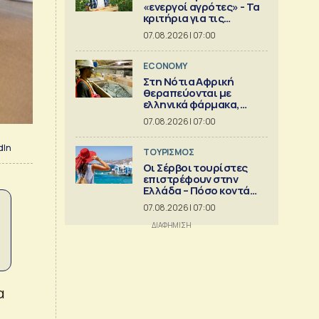
«ενεργοί αγρότες» - Τα
κριτήρια για τις
ενισχύσεις
07.08.2026 | 07:00
ECONOMY
Στη Νότια Αφρική
θεραπεύονται με
ελληνικά φάρμακα,
στέλνουν αργίλιο
07.08.2026 | 07:00
dIn
ΤΟΥΡΙΣΜΟΣ
Οι Σέρβοι τουρίστες
επιστρέφουν στην
Ελλάδα – Πόσο κοντά
είναι στο 1 εκατ.
07.08.2026 | 07:00
α