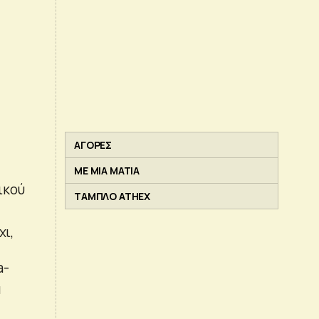
ΑΓΟΡΕΣ
ΜΕ ΜΙΑ ΜΑΤΙΑ
ικού
ΤΑΜΠΛΟ ATHEX
,
χι,
a-
α