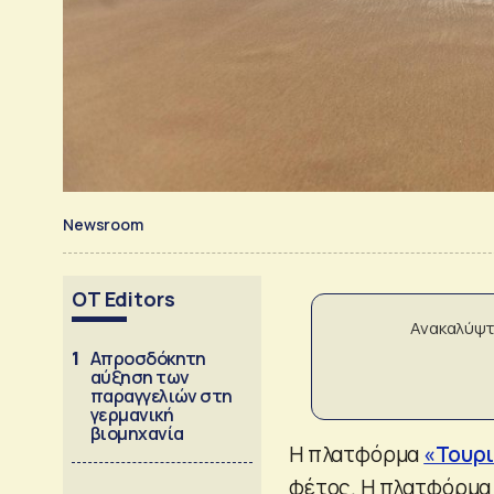
Newsroom
OT Editors
Ανακαλύψτ
1
Απροσδόκητη
αύξηση των
παραγγελιών στη
γερμανική
βιομηχανία
Η πλατφόρμα
«Τουρι
φέτος. Η πλατφόρμα γ