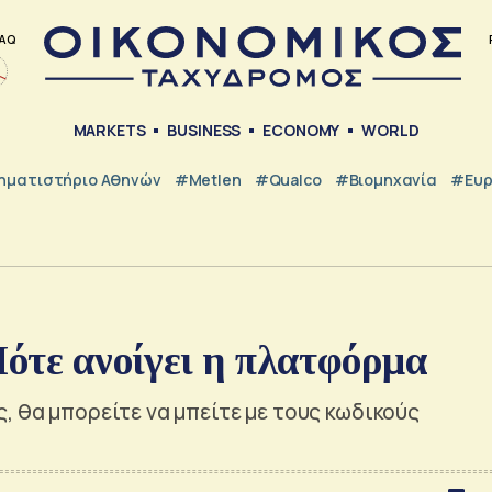
AQ
MARKETS
BUSINESS
ECONOMY
WORLD
ηματιστήριο Αθηνών
#metlen
#Qualco
#Βιομηχανία
#Ευ
Πότε ανοίγει η πλατφόρμα
, θα μπορείτε να μπείτε με τους κωδικούς