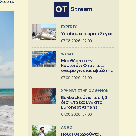
λιάστε
Stream
EXPERTS
Υποδομές χωρίς έλεγχο
07.08.2026 | 07:00
WORLD
Μια θέση στην
Κομισιόν: Όταν το...
όνειρο γίνεται εφιάλτης
07.08.2026 | 07:00
XΡΗΜΑΤΙΣΤΗΡΙΟ ΑΘΗΝΩΝ
Buybacks άνω του 1,3
δισ. «τρέχουν» στο
Euronext Athens
07.08.2026 | 07:00
AGRO
Ποιοι θεωρούνται