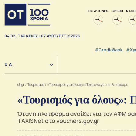
DOW JONES
SP 500
NASD
04:02
ΠΑΡΑΣΚΕΥΗ
07
ΑΥΓΟΥΣΤΟΥ
2026
#CrediaBank
#Χρ
Χ.Α.
ot.gr
/
Τουρισμός
/
«Τουρισμός για όλους»: Πότε ανοίγει η πλατφόρμα
«Τουρισμός για όλους»: 
Όταν η πλατφόρμα ανοίξει για τον ΑΦΜ σας
TAXISNet στο vouchers.gov.gr