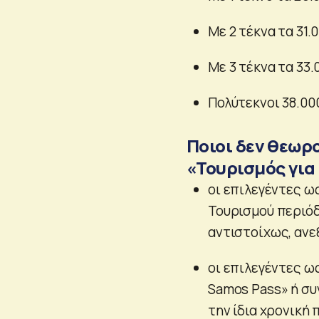
Με 2 τέκνα τα 31.
Με 3 τέκνα τα 33
Πολύτεκνοι 38.00
Ποιοι δεν θεωρ
«Τουρισμός για
οι επιλεγέντες ω
Τουρισμού περιόδο
αντιστοίχως, ανε
οι επιλεγέντες ω
Samos Pass» ή σ
την ίδια χρονική