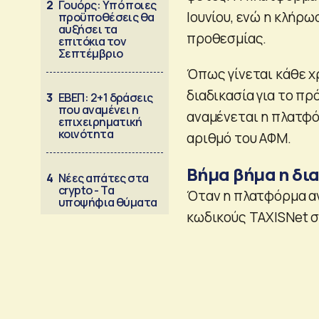
2
Γουόρς: Υπό ποιες
Ιουνίου, ενώ η κλήρω
προϋποθέσεις θα
αυξήσει τα
προθεσμίας.
επιτόκια τον
Σεπτέμβριο
Όπως γίνεται κάθε χρ
διαδικασία για το π
3
ΕΒΕΠ: 2+1 δράσεις
που αναμένει η
αναμένεται η πλατφό
επιχειρηματική
κοινότητα
αριθμό του ΑΦΜ.
Βήμα βήμα η δια
4
Νέες απάτες στα
crypto - Τα
Όταν η πλατφόρμα ανο
υποψήφια θύματα
κωδικούς TAXISNet στ